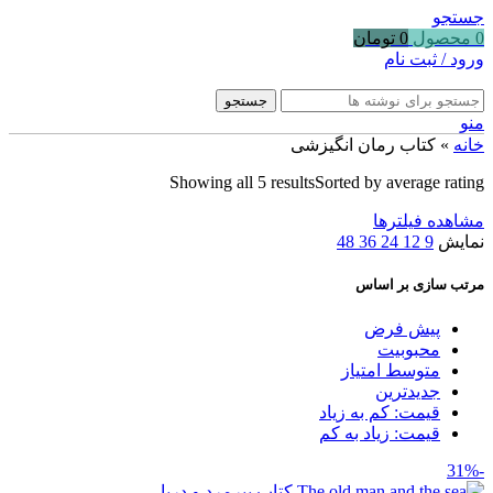
جستجو
0
محصول
0
تومان
ورود / ثبت نام
جستجو
منو
خانه
»
کتاب رمان انگیزشی
Showing all 5 results
Sorted by average rating
مشاهده فیلترها
نمایش
9
12
24
36
48
مرتب سازی بر اساس
پیش فرض
محبوبیت
متوسط امتیاز
جدیدترین
قیمت: کم به زیاد
قیمت: زیاد به کم
-31%