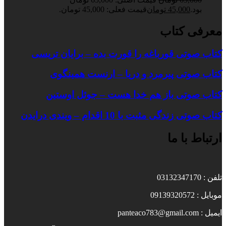
بود.
45,000
تومان
قیمت فعلی: 45,000 تومان.
معرفی کتاب
کتاب صوتی قورباغه را قورت بده – برایان تریسی
کتاب صوتی پیرمرد و دریا – ارنست همینگوی
کتاب صوتی باز هم خدا هست – جوئل اوستین
کتاب صوتی زندگی مثبت با 10 اقدام – ویندی درایدن
ارتباط با ما
تلفن : 03132347170
موبایل : 09139320572
ایمیل : panteaco783@gmail.com