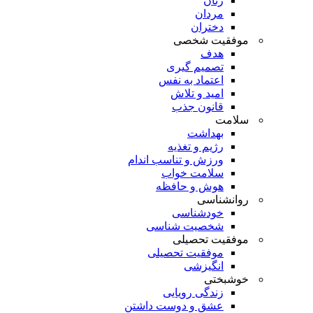
زنان
مردان
دختران
موفقیت شخصی
هدف
تصمیم گیری
اعتماد به نفس
امید و تلاش
قانون جذب
سلامت
بهداشت
رژیم و تغذیه
ورزش و تناسب اندام
سلامت خواب
هوش و حافظه
روانشناسی
خودشناسی
شخصیت شناسی
موفقیت تحصیلی
موفقیت تحصیلی
انگیزشی
خوشبختی
زندگی رویایی
عشق و دوست داشتن