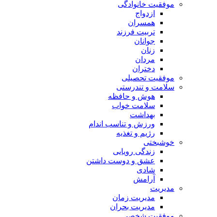
موفقیت خانوادگی
ازدواج
همسران
تربیت فرزند
جوانان
زنان
مردان
دختران
موفقیت تحصیلی
سلامت و تندرستی
هوش و حافظه
سلامت خواب
بهداشت
ورزش و تناسب اندام
رژیم و تغذیه
خوشبختی
زندگی رویایی
عشق و دوست داشتن
شادی
آرامش
مدیریت
مدیریت زمان
مدیریت بحران
موفقیت شخصی