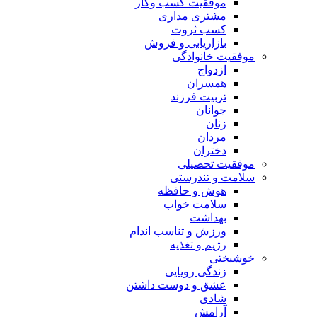
موفقیت کسب وکار
مشتری مداری
کسب ثروت
بازاریابی و فروش
موفقیت خانوادگی
ازدواج
همسران
تربیت فرزند
جوانان
زنان
مردان
دختران
موفقیت تحصیلی
سلامت و تندرستی
هوش و حافظه
سلامت خواب
بهداشت
ورزش و تناسب اندام
رژیم و تغذیه
خوشبختی
زندگی رویایی
عشق و دوست داشتن
شادی
آرامش