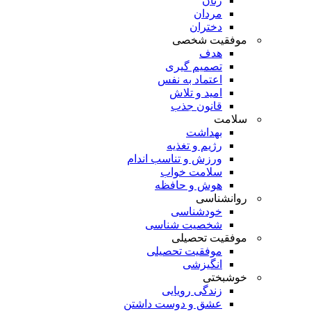
زنان
مردان
دختران
موفقیت شخصی
هدف
تصمیم گیری
اعتماد به نفس
امید و تلاش
قانون جذب
سلامت
بهداشت
رژیم و تغذیه
ورزش و تناسب اندام
سلامت خواب
هوش و حافظه
روانشناسی
خودشناسی
شخصیت شناسی
موفقیت تحصیلی
موفقیت تحصیلی
انگیزشی
خوشبختی
زندگی رویایی
عشق و دوست داشتن