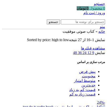
جستجو
0
محصول
0
تومان
ورود / ثبت نام
جستجو
منو
خانه
»
کتاب صوتی موفقیت
نمایش 1–16 از 27 نتیجه
Sorted by price: high to low
مشاهده فیلترها
نمایش
9
12
24
36
48
مرتب سازی بر اساس
پیش فرض
محبوبیت
متوسط امتیاز
جدیدترین
قیمت: کم به زیاد
قیمت: زیاد به کم
-24%