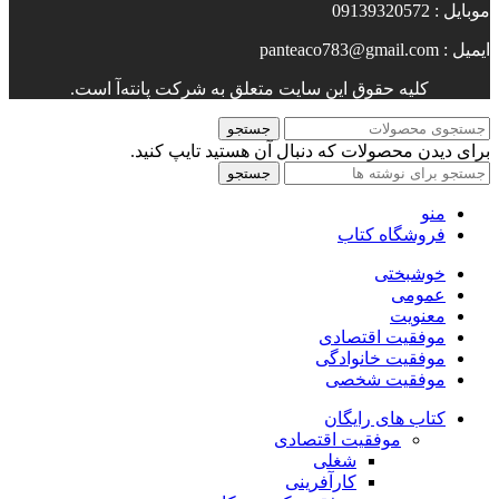
موبایل : 09139320572
ایمیل : panteaco783@gmail.com
کلیه حقوق این سایت متعلق به شرکت پانته‌آ است.
جستجو
برای دیدن محصولات که دنبال آن هستید تایپ کنید.
جستجو
منو
فروشگاه کتاب
خوشبختی
عمومی
معنویت
موفقیت اقتصادی
موفقیت خانوادگی
موفقیت شخصی
کتاب های رایگان
موفقیت اقتصادی
شغلی
کارآفرینی