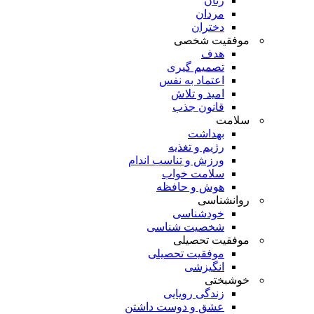
زنان
مردان
دختران
موفقیت شخصی
هدف
تصمیم گیری
اعتماد به نفس
امید و تلاش
قانون جذب
سلامت
بهداشت
رژیم و تغذیه
ورزش و تناسب اندام
سلامت خواب
هوش و حافظه
روانشناسی
خودشناسی
شخصیت شناسی
موفقیت تحصیلی
موفقیت تحصیلی
انگیزشی
خوشبختی
زندگی رویایی
عشق و دوست داشتن