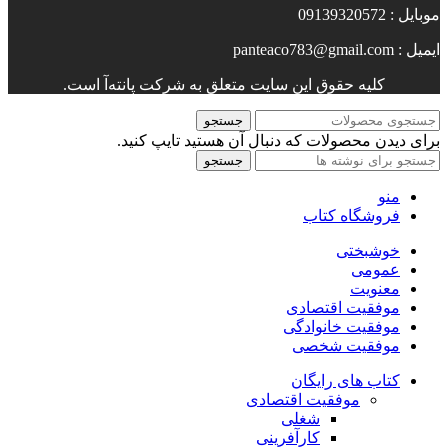
موبایل : 09139320572
ایمیل : panteaco783@gmail.com
کلیه حقوق این سایت متعلق به شرکت پانته‌آ است.
جستجو
برای دیدن محصولات که دنبال آن هستید تایپ کنید.
جستجو
منو
فروشگاه کتاب
خوشبختی
عمومی
معنویت
موفقیت اقتصادی
موفقیت خانوادگی
موفقیت شخصی
کتاب های رایگان
موفقیت اقتصادی
شغلی
کارآفرینی