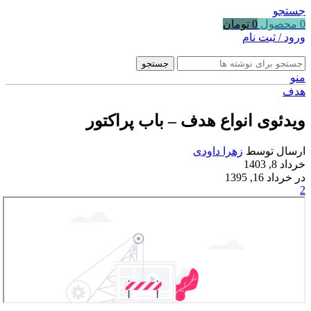
جستجو
0
محصول
0
تومان
ورود / ثبت نام
جستجو
منو
هدف
ویدئوی انواع هدف – باب پراکتور
ارسال توسط
زهرا داودی
خرداد 8, 1403
در خرداد 16, 1395
2