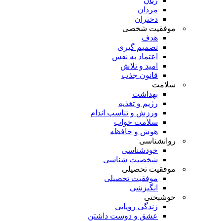
زنان
مردان
دختران
موفقیت شخصی
هدف
تصمیم گیری
اعتماد به نفس
امید و تلاش
قانون جذب
سلامت
بهداشت
رژیم و تغذیه
ورزش و تناسب اندام
سلامت خواب
هوش و حافظه
روانشناسی
خودشناسی
شخصیت شناسی
موفقیت تحصیلی
موفقیت تحصیلی
انگیزشی
خوشبختی
زندگی رویایی
عشق و دوست داشتن