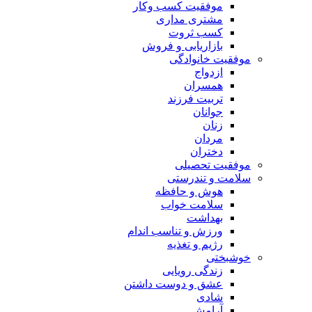
موفقیت کسب وکار
مشتری مداری
کسب ثروت
بازاریابی و فروش
موفقیت خانوادگی
ازدواج
همسران
تربیت فرزند
جوانان
زنان
مردان
دختران
موفقیت تحصیلی
سلامت و تندرستی
هوش و حافظه
سلامت خواب
بهداشت
ورزش و تناسب اندام
رژیم و تغذیه
خوشبختی
زندگی رویایی
عشق و دوست داشتن
شادی
آرامش