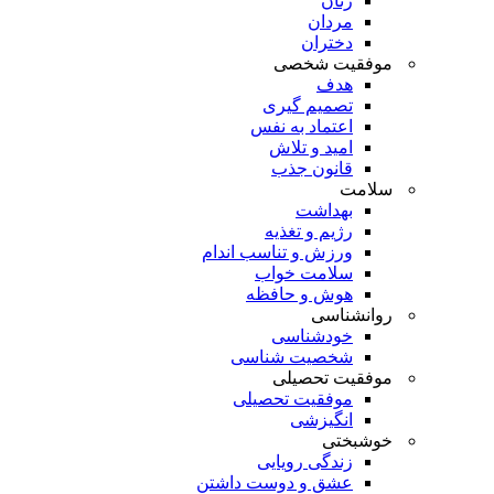
زنان
مردان
دختران
موفقیت شخصی
هدف
تصمیم گیری
اعتماد به نفس
امید و تلاش
قانون جذب
سلامت
بهداشت
رژیم و تغذیه
ورزش و تناسب اندام
سلامت خواب
هوش و حافظه
روانشناسی
خودشناسی
شخصیت شناسی
موفقیت تحصیلی
موفقیت تحصیلی
انگیزشی
خوشبختی
زندگی رویایی
عشق و دوست داشتن