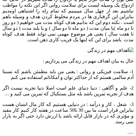
ازدواج یک وسیله ایست برای سلامت روانی اگر این نکته را مواظب
نباشیم بعد از چهل سال میبینیم که تمام راه را اشتباهی اومدیم
بنابراین این گرفتاری ها در مردم مخلوط کردن هدف و وسیله باهم
است . نکته دوم این که بدانیم هدف کوتاه مدت می خواهیم ( دو روز
تا دو ماه )یا میان مدت ( دو ماه تا دو سال ) و یا بلند مدت ( دو سال
تا هفت سال ) یعنی هر موضوع مهمی نمی تواند فقط هدف کوتاه
مدت باشد برای این که اینها یک فریب کاری ذهن است.
حال به بیان اهداف مهم در زندگی می پردازیم :
1- سلامت فیزیکی و روانی : یعنی من باید مطمئن باشم که نسبتا
آدم سالمی هستم که از حداکثر توان و امکاناتم استفاده می کنم
2- علم و آگاهی : دنیا دنیای علم است اصلا دنیا تجربه نیست اگر
هدف از تجربه تمرین باشد بله مثل بستکبال که تمرین می کنید و …
3- شغل ، کار و درآمد : در دنیایی هستیم که کار مال انسان هست
بنابراین قرار است ما بین 30 تا50 ساعت در هفته کار کنیم کار مفید
و مؤثری که در بازار قابل ارائه باشد یا ارزش دارد حتی اگر به بازار
نمی رسد.
….