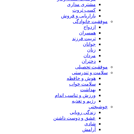
مشتری مداری
کسب ثروت
بازاریابی و فروش
موفقیت خانوادگی
ازدواج
همسران
تربیت فرزند
جوانان
زنان
مردان
دختران
موفقیت تحصیلی
سلامت و تندرستی
هوش و حافظه
سلامت خواب
بهداشت
ورزش و تناسب اندام
رژیم و تغذیه
خوشبختی
زندگی رویایی
عشق و دوست داشتن
شادی
آرامش