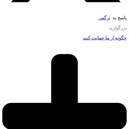
پاسخ به
نرگس
بزرگوارید
چگونه از ما حمایت کنید