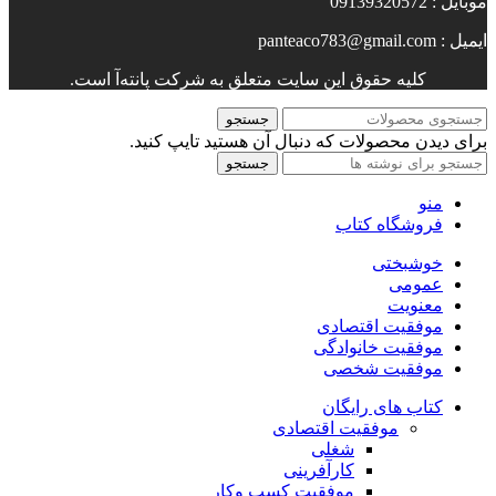
موبایل : 09139320572
ایمیل : panteaco783@gmail.com
کلیه حقوق این سایت متعلق به شرکت پانته‌آ است.
جستجو
برای دیدن محصولات که دنبال آن هستید تایپ کنید.
جستجو
منو
فروشگاه کتاب
خوشبختی
عمومی
معنویت
موفقیت اقتصادی
موفقیت خانوادگی
موفقیت شخصی
کتاب های رایگان
موفقیت اقتصادی
شغلی
کارآفرینی
موفقیت کسب وکار