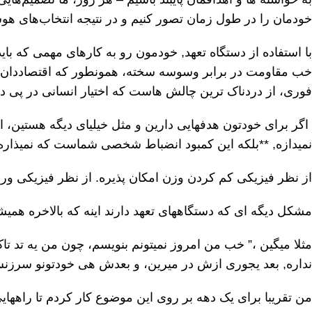
خودمان را در طول زمان تصور کنیم و در نتیجه انتخاب‌های هوشم
با استفاده از دستگاه تعهد, خودمون رو به کارهای مهمی که بای
خب مقاومت در برابر وسوسه سخته، همونطور که اقتصاددان قرن 
فوری، از دردناک ترین چالش هاست که اختیار انسانی در پی دا
اگر برای خودتون هدفهایی دارین و مثل خیلیای دیگه هستین، اح
نمیدازه, **بلکه این کمبود انضباط شخصی شماست که نمیذاره پا
از نظر فیزیکی کم کردن وزن امکان پذیره. از نظر فیزیکی ور
مشکل دیگه ای که دستگاههای تعهد دارند اینه که بالاخره هم
مثلا میگین ،” خب من امروز نمیتونم بنویسم، چون من یه تد تا
نداره, بعد یجوری ازش در میرین، و بعدش هی خودتونو سرزنش
من تقریبا برای یک دهه بر روی این موضوع کار کردم تا راههایی ر