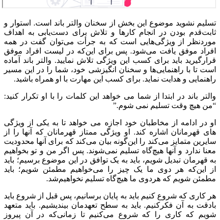
تسلیم نشوید موضوع این بخش از سخنان والتر باند است. استوار و
ثابت‌قدم بودن در انجام کارها و تلاش برای دست‌یابی به اهداف
مورد‌نظر از ویژگی‌هایی است که به جرأت می‌توان گفت در همه
افراد موفق یافت می‌شود. پس برای این‌که در لیست افراد موفق
قرار‌گیرید باید برای کسب این ویژگی تلاش نمایید. والتر باند آماده
است تا با راهنمایی‌ها و سخنان انگیزشی خود، شما را در این مسیر
راهنمایی و هدایت نماید. برای کسب این مهارت با او همراه باشید.
والتر باند در ابتدا از شما می‌ خواهد این کلمات را با او تکرار کنید:
“من هیچ‌ وقت تسلیم نمی‌ شوم.”
او در ادامه از مخاطبان خود اجازه می‌ خواهد تا به یکی از ویژگی‌
های قهرمانان اشاره کند. او ویژگی ممتاز قهرمانان که آنها را از
سایرین متمایز می‌کند را این‌گونه بیان می‌کند که برای آنها محدودیت
معنا ندارد و آنها هیچ‌گاه تسلیم نمی‌شوند. پس اگر من و تو بخواهیم
به قهرمان تبدیل شویم، باید به یک توافق در این موضوع برسیم؛ باید
از این‌که هر دوی ما یک چیز را می‌خواهیم مطمئن شویم؛ باید
مطمئن شویم که هر‌دوی ما هیچ‌گاه تسلیم نخواهیم‌شد.
هر کاری که شروع کنیم باید به پایان برسانیم، پس قبل از شروع باید
بادقت به آن فکرکنیم. باید به سطح تعهدمان بیندیشیم. باید متعهد
شویم که کاری را که شروع می‌کنیم تا زمانی‌که در آن پیروز