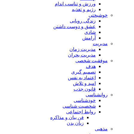
ورزش و تناسب اندام
رژیم و تغذیه
خوشبختی
زندگی رویایی
عشق و دوست داشتن
شادی
آرامش
مدیریت
مدیریت زمان
مدیریت بحران
موفقیت شخصی
هدف
تصمیم گیری
اعتماد به نفس
امید و تلاش
قانون جذب
روانشناسی
خودشناسی
شخصیت شناسی
روابط اجتماعی
فن بیان و مذاکره
زبان بدن
مذهبی