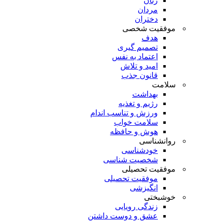
زنان
مردان
دختران
موفقیت شخصی
هدف
تصمیم گیری
اعتماد به نفس
امید و تلاش
قانون جذب
سلامت
بهداشت
رژیم و تغذیه
ورزش و تناسب اندام
سلامت خواب
هوش و حافظه
روانشناسی
خودشناسی
شخصیت شناسی
موفقیت تحصیلی
موفقیت تحصیلی
انگیزشی
خوشبختی
زندگی رویایی
عشق و دوست داشتن