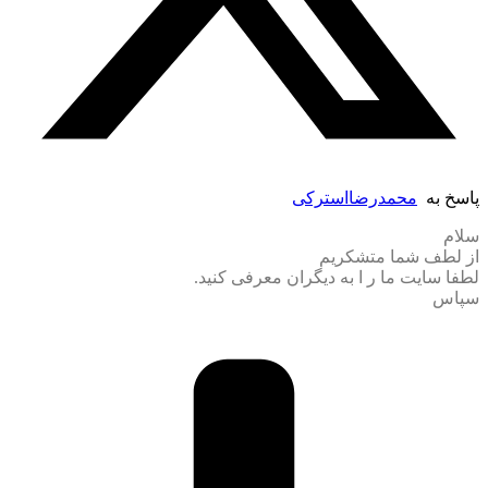
پاسخ به
محمدرضااسترکی
سلام
از لطف شما متشکریم
لطفا سایت ما ر ا به دیگران معرفی کنید.
سپاس