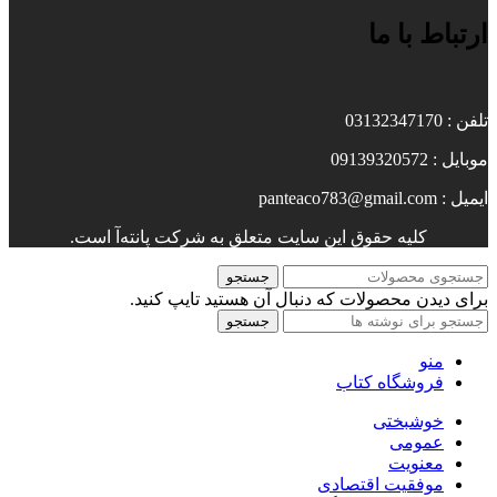
ارتباط با ما
تلفن : 03132347170
موبایل : 09139320572
ایمیل : panteaco783@gmail.com
کلیه حقوق این سایت متعلق به شرکت پانته‌آ است.
جستجو
برای دیدن محصولات که دنبال آن هستید تایپ کنید.
جستجو
منو
فروشگاه کتاب
خوشبختی
عمومی
معنویت
موفقیت اقتصادی