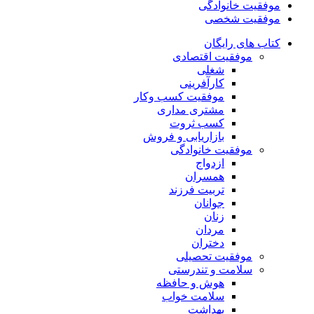
موفقیت خانوادگی
موفقیت شخصی
کتاب های رایگان
موفقیت اقتصادی
شغلی
کارآفرینی
موفقیت کسب وکار
مشتری مداری
کسب ثروت
بازاریابی و فروش
موفقیت خانوادگی
ازدواج
همسران
تربیت فرزند
جوانان
زنان
مردان
دختران
موفقیت تحصیلی
سلامت و تندرستی
هوش و حافظه
سلامت خواب
بهداشت