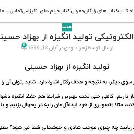
ه کتاب
کتاب های رایگان
معرفی کتاب
فیلم های انگیزشی
تماس با ما
هدف
کترونیکی تولید انگیزه از بهزاد حسینی f
0
ارسال توسط
زهرا داودی
در آبان 13, 1396
تولید انگیزه از بهزاد حسینی
 سوی ديگر، به نتيجه و هدف رفتار اشاره دارد. شايد بتوان آن ر
یاز داریم. گاهی حتی تحت بهترین شرایط هم حفظ انگیزه دشو
یم مثلا «تصویری از خود ایده‌آل‌مان را به در یخچال بزنیم و ی
دریابید چه چیزی موجب شادی و خوشحالی شما می شود؟ یعنی اس