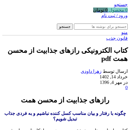
جستجو
0
محصول
0
تومان
ورود / ثبت نام
جستجو
منو
قانون جذب
کتاب الکترونیکی رازهای جذابیت از محسن
همت pdf
ارسال توسط
زهرا داودی
خرداد 14, 1402
در مهر 4, 1396
0
رازهای جذابیت از محسن همت
چگونه با رفتار و بیان مناسب کسل کننده نباشیم و به فردی جذاب
تبدیل شویم؟