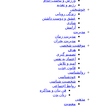
ورزش و تناسب اندام
رژیم و تغذیه
خوشبختی
زندگی رویایی
عشق و دوست داشتن
شادی
آرامش
مدیریت
مدیریت زمان
مدیریت بحران
موفقیت شخصی
هدف
تصمیم گیری
اعتماد به نفس
امید و تلاش
قانون جذب
روانشناسی
خودشناسی
شخصیت شناسی
روابط اجتماعی
فن بیان و مذاکره
زبان بدن
مذهبی
معنویت