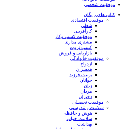
موفقیت شخصی
کتاب های رایگان
موفقیت اقتصادی
شغلی
کارآفرینی
موفقیت کسب وکار
مشتری مداری
کسب ثروت
بازاریابی و فروش
موفقیت خانوادگی
ازدواج
همسران
تربیت فرزند
جوانان
زنان
مردان
دختران
موفقیت تحصیلی
سلامت و تندرستی
هوش و حافظه
سلامت خواب
بهداشت