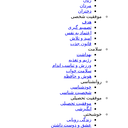
زنان
مردان
دختران
موفقیت شخصی
هدف
تصمیم گیری
اعتماد به نفس
امید و تلاش
قانون جذب
سلامت
بهداشت
رژیم و تغذیه
ورزش و تناسب اندام
سلامت خواب
هوش و حافظه
روانشناسی
خودشناسی
شخصیت شناسی
موفقیت تحصیلی
موفقیت تحصیلی
انگیزشی
خوشبختی
زندگی رویایی
عشق و دوست داشتن