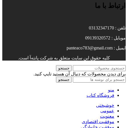
ارتباط با ما
تلفن : 03132347170
موبایل : 09139320572
ایمیل : panteaco783@gmail.com
کلیه حقوق این سایت متعلق به شرکت پانته‌آ است.
جستجو
برای دیدن محصولات که دنبال آن هستید تایپ کنید.
جستجو
منو
فروشگاه کتاب
خوشبختی
عمومی
معنویت
موفقیت اقتصادی
موفقیت خانوادگی