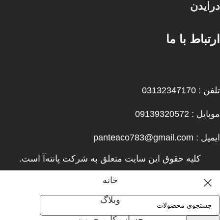
درایدن
ارتباط با ما
تلفن : 03132347170
موبایل : 09139320572
ایمیل : panteaco783@gmail.com
کلیه حقوق این سایت متعلق به شرکت پانته‌آ است.
خانه
وبلاگ
حساب کاربری من