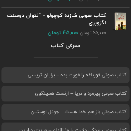
کتاب صوتی شازده کوچولو - آنتوان دوسنت
اگزوپری
45,000
تومان
65,000
تومان
معرفی کتاب
کتاب صوتی قورباغه را قورت بده – برایان تریسی
کتاب صوتی پیرمرد و دریا – ارنست همینگوی
کتاب صوتی باز هم خدا هست – جوئل اوستین
کتاب صوتی زندگی مثبت با 10 اقدام – ویندی درایدن