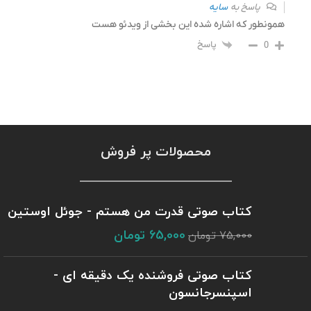
پاسخ به
سایه
همونطور که اشاره شده این بخشی از ویدئو هست
پاسخ
0
محصولات پر فروش
کتاب صوتی قدرت من هستم - جوئل اوستین
65,000
تومان
75,000
تومان
کتاب صوتی فروشنده یک دقیقه ای -
اسپنسرجانسون