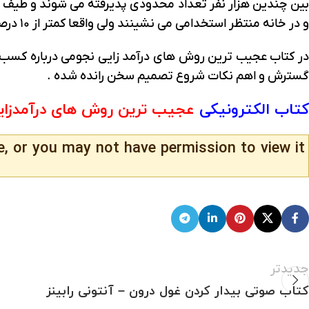
بین چندین هزار نفر تعداد محدودی پذیرفته می شوند و طیف گست
و در خانه منتظر استخدامی می نشینند ولی واقعا کمتر از ۱۰ درصد جوانان تحصیل کرده از دغدغه بی کاری نجات پیدا می کنند و استخدام می شوند …..
در کتاب عجیب ترین روش های درآمد زایی نجومی درباره کسب و ک
گسترش و اهم نکات شروع تصمیم سخن رانده شده .
کتاب الکترونیکی
عجیب ترین روش های درآمدزای
e, or you may not have permission to view it.
جدیدتر
کتاب صوتی بیدار کردن غول درون – آنتونی رابینز