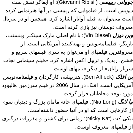
جووانی ریبیسی
( Giovanni Ribisi): او ایفاگر نقش ست
دیویس است. از فیلمهایی که ریبیسی در آنها هنرنمایی کرده
است می‌توان به فیلم آواتار اشاره کرد. همچنین او در سریال
معروف دوستان نیز بازی کرده است.
وین دیزل
(Vin Diesel): با نام اصلی مارک سینکلر وینسنت،
بازیگر، فیلمنامه‌نویس و تهیه‌کننده آمریکایی است. از
معروفترین فیلمهای او می‌توان به سری فیلمهای سریع و
خشن، ریدیک و تریپل اکس اشاره کرد. «
فیلم سینمایی نجات
سرباز رایان
» از دیگر فیلمهای اوست.
بن افلک
(Ben Affleck): هنرپیشه، کارگردان و فیلمنامه‌نویس
آمریکایی است. افلک در سال 2006 در فیلم سرزمین هالیوود
مورد توجه مخاطبان قرار گرفت.
نیا لانگ
(Nia Long): فیلمهای خانه مامان بزرگ و دیدبان سوم
از کارهایی است که او در آنها حضور داشته‌است.
نیکی کت (Nicky Kat): زمانی برای کشتن و مقررات درگیری
از فیلمهای معروف اوست.