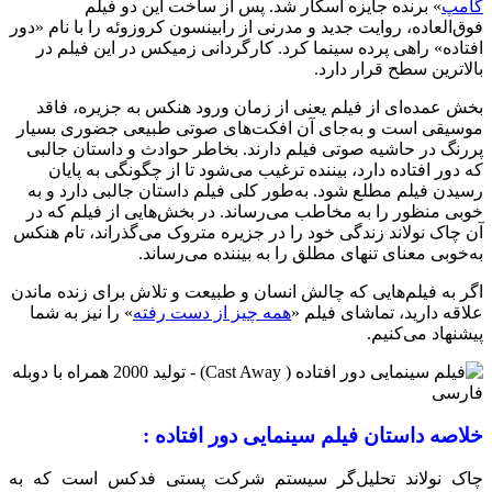
گامپ
» برنده جایزه اسکار شد. پس از ساخت این دو فیلم
فوق‌العاده، روایت جدید و مدرنی از رابینسون کروزوئه را با نام «دور
افتاده» راهی پرده سینما کرد. کارگردانی زمیکس در این فیلم در
بالاترین سطح قرار دارد.
بخش عمده‌ای از فیلم یعنی از زمان ورود هنکس به جزیره، فاقد
موسیقی است و به‌جای آن افکت‌های صوتی طبیعی جضوری بسیار
پررنگ در حاشیه صوتی فیلم دارند. بخاطر حوادث و داستان جالبی
که دور افتاده دارد، بیننده ترغیب می‌شود تا از چگونگی به پایان
رسیدن فیلم مطلع شود. به‌طور کلی فیلم داستان جالبی دارد و به
خوبی منظور را به مخاطب می‌رساند. در بخش‌هایی از فیلم که در
آن چاک نولاند زندگی خود را در جزیره متروک می‌گذراند، تام هنکس
به‌خوبی معنای تنهای مطلق را به بیننده می‌رساند.
اگر به فیلم‌هایی که چالش انسان و طبیعت و تلاش برای زنده ماندن
علاقه دارید، تماشای فیلم «
همه چیز از دست رفته
» را نیز به شما
پیشنهاد می‌کنیم.
خلاصه داستان فیلم سینمایی دور افتاده :
چاک نولاند تحلیل‌گر سیستم شرکت پستی فدکس است که به