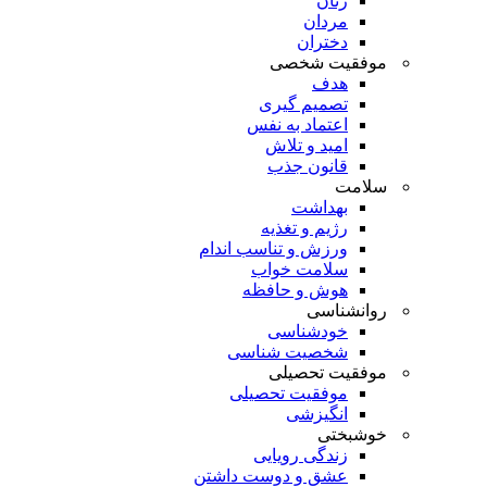
زنان
مردان
دختران
موفقیت شخصی
هدف
تصمیم گیری
اعتماد به نفس
امید و تلاش
قانون جذب
سلامت
بهداشت
رژیم و تغذیه
ورزش و تناسب اندام
سلامت خواب
هوش و حافظه
روانشناسی
خودشناسی
شخصیت شناسی
موفقیت تحصیلی
موفقیت تحصیلی
انگیزشی
خوشبختی
زندگی رویایی
عشق و دوست داشتن