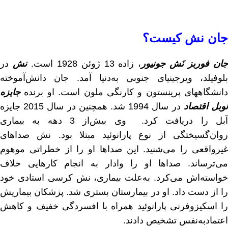
جان نش کیست؟
ان فوربز نَش جونیور
، زاده 13 ژوئن 1928 است.
نش
در
بلوفیلد، ویرجینیای جنوبی به‌دنیا آمد. جان دانش‌آموخته
دانشگاههای پرینستون و کارنگی ملون است. او برنده
جایزه
وبل اقتصاد
در سال 1994 شد. همچنین در سال 2015 جایزه
آبل را دریافت کرد. وی بیش‌از 3 دهه به بیماری
روان‌گسیختگی از نوع پارانوئید مبتلا بود. نش صداهای
غیرواقعی را می‌شنید. این صداها او را از خطراتی موهوم
می‌ترساند. صداها او را وادار به انجام کارهایی خلاف
خواسته‌اش می‌کرد. به‌علت بیماری، نش کرسی استادی خود
را از دست داد. او در بیمارستان بستری شد. پزشکان بیماریش
را اسکیزوفرنی پارانوئید همراه با افسردگی خفیف و کاهش
اعتمادبه‌نفس تشخیص دادند.