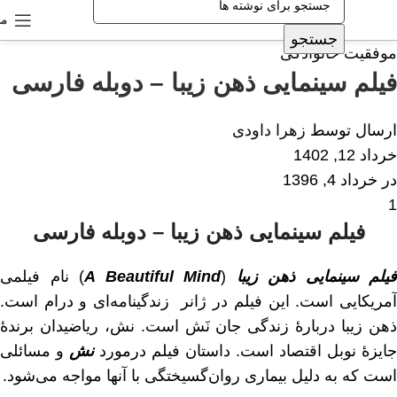
من
جستجو
موفقیت خانوادگی
فیلم سینمایی ذهن زیبا – دوبله فارسی
ارسال توسط
زهرا داودی
خرداد 12, 1402
در خرداد 4, 1396
1
فیلم سینمایی ذهن زیبا
– دوبله فارسی
فیلم سینمایی ذهن زیبا
(
A Beautiful Mind
) نام فیلمی
آمریکایی است. این فیلم در ژانر زندگینامه‌ای و درام است.
ذهن زیبا دربارهٔ زندگی جان نَش است. نش، ریاضیدان برندهٔ
جایزهٔ نوبل اقتصاد است. داستان فیلم درمورد
نش
و مسائلی
است که به دلیل بیماری روان‌گسیختگی با آنها مواجه می‌شود.