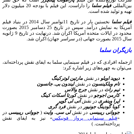
بین‌المللی
فیلم سلما
را داراست. این فیلم با بودجه 20 میلیون دلار
تهیه و تولید شده است.
فیلم سلما
نخستین بار در تاریخ 11نوامبر سال 2014 در بنیاد فیلم
آمریکا به نمایش درآمد. سپس در تاریخ 25 دسامبر 2015 بصورت
محدود در ایالات متحده آمریکا اکران شد. درنهایت در تاریخ 9 ژانویه
سال 2015 بصورت جهانی (در سراسر جهان) اکران شد.
بازیگران سلما
ازجمله افرادی که در فیلم سینمایی سلما به ایفای نقش پرداخته‌اند،
می‌توان به چهره‌های زیر اشاره کرد:
دیوید اویلو
در نقش
مارتین لوترکینگ
تام ویلکینسون
در نقش
لیندون بی. جانسون
تیم راث
در نقش
جرج والاس
کارمن اجوجو
در نقش
کورتا اسکات کینگ
اپرا وینفری
در نقش
آنی لی گوپر
کوبا گودینگ جونیور
در نقش
فرد گری
جووانی ریبیسی
در نقش
لی سی. وایت
(
جووانی ریبیسی
در
«
فیلم سینمایی پرواز فونیکس
» نیز به ایفای نقش
پرداخته‌است. )