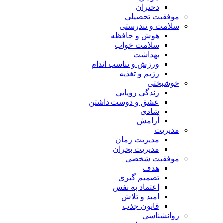
دختران
موفقیت تحصیلی
سلامت و تندرستی
هوش و حافظه
سلامت خواب
بهداشت
ورزش و تناسب اندام
رژیم و تغذیه
خوشبختی
زندگی رویایی
عشق و دوست داشتن
شادی
آرامش
مدیریت
مدیریت زمان
مدیریت بحران
موفقیت شخصی
هدف
تصمیم گیری
اعتماد به نفس
امید و تلاش
قانون جذب
روانشناسی