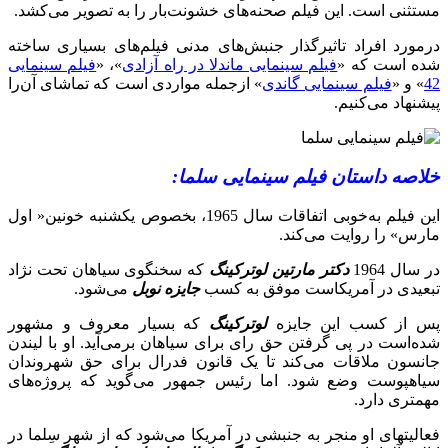
مستثنی است. این فیلم صحنه‌های خشونت‌بار را به تصویر می‌کشد.
درمورد افراد تاثیرگذار جنبش‌های مدنی فیلم‌های بسیاری ساخته
شده است که «
فیلم سینمایی ماندلا در راه آزادی
»، «
فیلم سینمایی
42
» و «
فیلم سینمایی گاندی
» ازجمله مواردی است که تماشای آن‌را
پیشنهاد می‌کنیم.
خلاصه داستان فیلم سینمایی سلما:
این فیلم به‌خوبی اتفاقات سال 1965، بخصوص یکشنبه خونین« اول
مارس» را روایت می‌کند.
در سال 1964
دکتر مارتین لوترکینگ
که سخنگوی سیاهان تحت نژاد
تبعیدی در آمریکاست موفق به کسب
جایزه نوبل
می‌شود.
پس از کسب این جایزه
لوترکینگ
که بسیار معروف و مشهور
شده‌است در پی گرفتن حق رای برای سیاهان برمی‌آید. او با لیندن
جانسون ملاقات می‌کند تا یک قانون فدرال برای حق شهروندان
سیاهپوست وضع شود. اما رئیس جمهور می‌گوید که پروژه‌های
مهمتری دارد.
فعالیتهای او منجر به جنبشی در آمریکا می‌شود که از شهر سِلما در