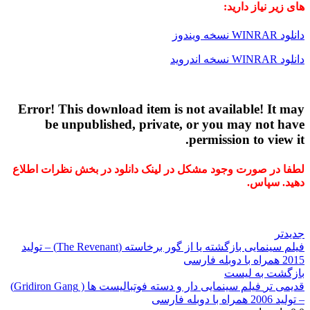
های زیر نیاز دارید:
دانلود WINRAR نسخه ویندوز
دانلود WINRAR نسخه اندروید
Error! This download item is not available! It may
be unpublished, private, or you may not have
permission to view it.
لطفا در صورت وجود مشکل در لینک دانلود در بخش نظرات اطلاع
دهید. سپاس.
جدیدتر
فیلم سینمایی بازگشته یا از گور برخاسته (The Revenant) – تولید
2015 همراه با دوبله فارسی
بازگشت به لیست
قدیمی تر
فیلم سینمایی دار و دسته فوتبالیست ها ( Gridiron Gang)
– تولید 2006 همراه با دوبله فارسی