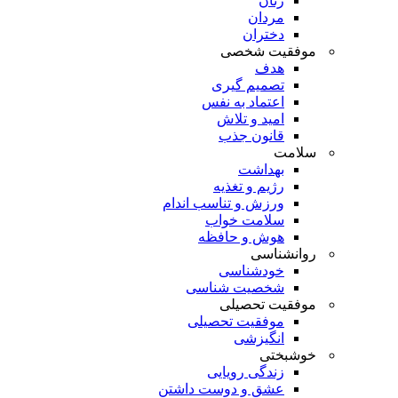
زنان
مردان
دختران
موفقیت شخصی
هدف
تصمیم گیری
اعتماد به نفس
امید و تلاش
قانون جذب
سلامت
بهداشت
رژیم و تغذیه
ورزش و تناسب اندام
سلامت خواب
هوش و حافظه
روانشناسی
خودشناسی
شخصیت شناسی
موفقیت تحصیلی
موفقیت تحصیلی
انگیزشی
خوشبختی
زندگی رویایی
عشق و دوست داشتن