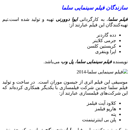
سازندگان فیلم سینمایی سلما
فیلم سلما
، به کارگردانی
ایوا دوورنی
تهیه و تولید شده است.تیم
تهیه‌کنندگان این فیلم عبارتند از:
دده گاردنر
جرمی کلاینر
کریستین کلسن
اپرا وینفری
نویسنده
فیلم سینمایی سلما
،
پل وب
می‌باشد.
موسیقی این فیلم اثری از جیسون موران است. در ساخت و تولید
فیلم سلما چندین شرکت فیلمسازی با یکدیگر همکاری کرده‌اند که
این شرکت‌های فیلمسازی عبارتند از:
کلاود آیت فیلمز
هارپو فیلمز
پته
پلن بی اینترتینمنت
شرکت توزیع‌کننده این فیلم
پارامونت پیکچرز
است که حق نشر