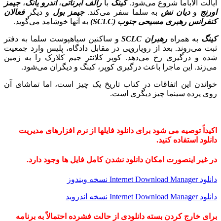
ایالت آلاباما شروع می‌شود.
کینگ
با
رالف ابرناتی
،
اندرو یانگ
،
جیمز
اورنج
و
دیان نش
به سلما سفر می‌کند.
جیمز بول
و دیگر
فعالان
کنفرانس رهبری مسیحی جنوب (SCLC)
به آنها خوشامد می‌گوید.
کینگ
به همراه
رهبران SCLC
و ساکنین سیاهپوست سلما به دفتر
ثبت می‌روند. بعد از رویارویی در مقابل دادگاه، پلیس وارد جمعیت
شده و درگیری رخ می‌دهد. کوپر کلانتر جیم کلارک را به زمین
می‌زند. این ماجرا باعث درگیری کوپر، کینگ و دیگران می‌شود.
خواندن این اتفاقات در کتاب تاریخ یک چیز است، اما تماشای آن
روی پرده سینما چیز دیگری است.
اکیداً توصیه می شود برای دانلود فایلها از نرم افزارهای مدیریت
دانلود استفاده کنید.
در غیر اینصورت امکان دانلود نشدن کامل فایل ها وجود دارد.
دانلود Internet Download Manager نسخه ویندوز
دانلود Internet Download Manager نسخه اندروید
برای خارج کردن بسته دانلودی از حالت فشرده احتمالاً به برنامه