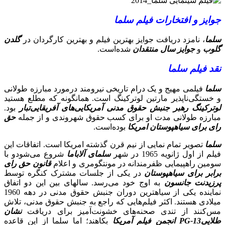
جوایز و افتخارات فیلم سلما
سلما
، نامزد دریافت جوایز بهترین فیلم و بهترین کارگردان در
گلدن
گلوب
و
جوایز سال منتقدان
شده‌است.
نقد فیلم سلما
سلما
فیلمی مهیج و یک درام تاریخی نیرومند درمورد مبارزه طولانی
و خستگی‌ناپذیر مارتین لوترکینگ است. همانگونه که مطلع هستید
لوترکینگ
رهبر جنبش حقوق مدنی آمریکایی‌های آفریقایی‌تبار
بود.
مبارزه طولانی مدت او برای کسب حقوق شهروندی و از جمله
حق
رای برای سیاهپوستان امریکا
بوده‌است.
سلما
تصویر تمام نمایی از نیم قرن گذشته امریکا است. اتفاقات این
فیلم از اول ژانویه 1965 در شهر
سلمای آلاباما
شروع می‌شودو با
سومین راهپیمایی ظفرمندانه در مونتگومری و اعلام
قانون حق رای
برابر برای سیاهپوستان
در یکی از جلسات مشترک کنگره توسط
پرزیدنت جانسون
به اوج خود می‌رسد. سالهای بین این دو اتفاق
نماینده یکی از سیاهترین دوران جنبش حقوق مدنی در دهه 1960
میلادی هستند. اکثر فیلم‌هایی که راجع به جنبش حقوق مدنی، تلاش
مس‌کنند از تندی صحنه‌های خشونت‌آمیز برای دریافت
نشان
طلاییPG-13 انجمن فیلم آمریکا
بکاهند؛ اما سلما از این قاعده