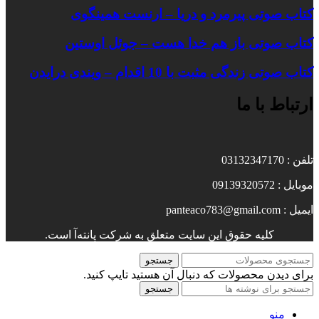
کتاب صوتی پیرمرد و دریا – ارنست همینگوی
کتاب صوتی باز هم خدا هست – جوئل اوستین
کتاب صوتی زندگی مثبت با 10 اقدام – ویندی درایدن
ارتباط با ما
تلفن : 03132347170
موبایل : 09139320572
ایمیل : panteaco783@gmail.com
کلیه حقوق این سایت متعلق به شرکت پانته‌آ است.
جستجو
برای دیدن محصولات که دنبال آن هستید تایپ کنید.
جستجو
منو