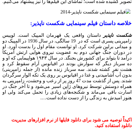
تصویر کشیده شده است؛ تماشای این فیلم‌ها را نیز پیشنهاد می‌کنیم.
خلاصه داستان فیلم سینمایی شکست ناپذیر:
شکست ناپذیر
داستان واقعی یک قهرمان المپیک است. لوییس
زامپرینی پسری است که در 19 سالگی، در سال 1936 در المپیک دو
و میدانی برلین شرکت کرد. او توانست مقام اول را بدست آورد. او
در دوران جنگ جهانی دوم به عضویت نیروی هوایی ارتش آمریکا
درآمد تا بتواند برای کشورش بجنگد. در سال ۱۹۴۳ هواپیمایی که او و
ده سرباز دیگر که سوارش بودند در اقیانوس آرام سقوط کرد و
هشت نفر کشته شدند. سه سرباز زنده مانده (از جمله زامپرینی)
بدون آب آشامیدنی و غذا در اقیانوس بر روی یک تکه الوار سرگردان
شدند. پس از گذشت مدت 47 روز پر از رعب و وحشت، زامپرینی به
همراه دوستش توسط نیروهای ژاپن اسیر می‌شود و تا آخر جنگ در
اسارت باقی می‌ماند و شکنجه‌های زیادی را تحمل می‌کند ولی او
هنوز امیدش به زندگی را از دست نداده است….
اکیداً توصیه می شود برای دانلود فایلها از نرم افزارهای مدیریت
دانلود استفاده کنید.