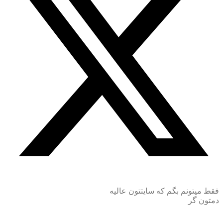
فقط میتونم بگم که سایتتون عالیه
دمتون گر