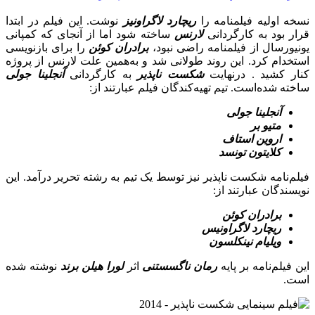
نسخه اولیه فیلمنامه را
ریچارد لاگراونیز
نوشت. این فیلم در ابتدا
قرار بود به کارگردانی
لارنس
ساخته شود اما از آنجای که کمپانی
یونیورسال از فیلمنامه راضی نبود،
برادران کوئن
را برای بازنویسی
استخدام کرد. این روند طولانی شد و به‌همین علت لارنس از پروژه
کنار کشید . درنهایت
شکست ناپذیر
به کارگردانی
آنجلینا جولی
ساخته شده‌است. تیم تهیه‌کندگان فیلم عبارتند از:
آنجلینا جولی
متیو بر
اروین استاف
کلایتون تونسد
فیلم‌نامه شکست ناپذیر نیز توسط یک تیم به رشته تحریر درآمد. این
نویسندگان عبارتند از:
برادران کوئن
ریچارد لاگراونیس
ویلیام نینکلسون
این فیلم‌نامه بر پایه
رمان ناگسستنی
اثر
لورا هیلن برند
نوشته شده
است.