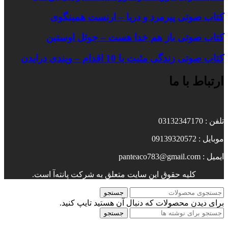
کتاب صوتی پیرمرد و دریا – ارنست همینگوی
کتاب صوتی باز هم خدا هست – جوئل اوستین
کتاب صوتی زندگی مثبت با 10 اقدام – ویندی درایدن
ارتباط با ما
تلفن : 03132347170
موبایل : 09139320572
ایمیل : panteaco783@gmail.com
کلیه حقوق این سایت متعلق به شرکت پانته‌آ است.
جستجو
برای دیدن محصولات که دنبال آن هستید تایپ کنید.
جستجو