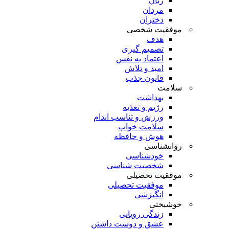
زنان
مردان
دختران
موفقیت شخصی
هدف
تصمیم گیری
اعتماد به نفس
امید و تلاش
قانون جذب
سلامت
بهداشت
رژیم و تغذیه
ورزش و تناسب اندام
سلامت خواب
هوش و حافظه
روانشناسی
خودشناسی
شخصیت شناسی
موفقیت تحصیلی
موفقیت تحصیلی
انگیزشی
خوشبختی
زندگی رویایی
عشق و دوست داشتن