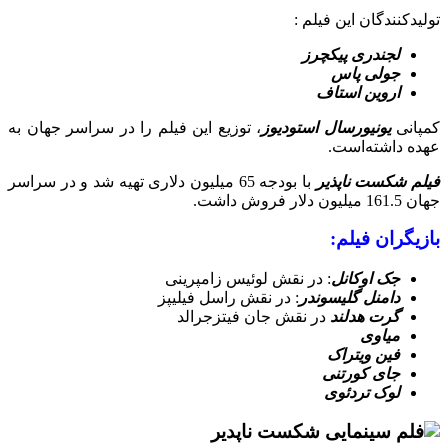
تولیدکنندگان این فیلم :
لجندری پیکچرز
جولی پاس
اروین استاف
کمپانی
یونیورسال استودیوز
، توزیع این فیلم را در سراسر جهان به
عهده داشته‌است.
فیلم شکست ناپذیر
با بودجه 65 میلیون دلاری تهیه شد و در سراسر
جهان 161.5 میلیون دلار فروش داشت.
بازیگران فیلم:
جک اوکانل
: در نقش لوئیس زامپرینی
دامنل گلیسوندر
: در نقش راسل فیلیپز
گرت هدلند
در نقش جان فیتزجرالد
میاوی
فین ویتراک
جای کورتنی
لوک تردئوی