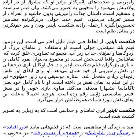
زامپرینی و صحبت‌های تأثیرگذار برادر او که مشوق او در اراده
پولادینش می‌شود را به‌خوبی به تصویر می‌کشد. بیان فیلم سراست
و مسقیم است. داستان جذاب زامپرینی بدون حاشیه و انحراف از
مسیر تعریف می‌شود. فیلم جدید جولی، دربرگیرنده مضامین
تحسین‌برانگیزی ازجمله اراده، شکست ناپذیر بودن و سر خم‌نکردن
در مقابل ظلم است.
شکست ناپذیر
، از لحاظ فنی فیلم قابل احترامی است. این دومین
فیلم بلند سینمایی جولی است. او باستفاده از نماهای بزرگ از
اردوگاه‌ها و نماهای جذاب زیر آب، مجموعه تصاویری خلق کرده که
تماشایش واقعاً لذت‌بخش است. در مجموع می‌توان نمره کاملی را
به بازی بازیگران فیلم شکست ناپذیر داد. جک اوکانل بازی درخشانی
در نقش زامپرینی از خود نشان می‌دهد. او برای ایفای این نقش
رنج‌های زیادی متحمل شد. ستاره موسیقی پاپ ژاپن «
میاوی
» نیز
در این فیلم به ایفای نقش پر داخته است. او با نام کامل خود یعنی
تاکاماسا ایشیهارا معذفی می‌کند. میاوی بازی خوبی را در نقش
افسر سادیستی ژاپنی رقم زده است. هرچند احتمالاً به‌علت این
ایفای نقش مورد شمات هموطنانش قرار می‌گیرد.
شکست ناپذیر
اثری تماشای و حماسی است که به زیبایی به تصویر
کشیده شده است.
امید به زندگی از مفاهیمی است که در فیلم‌هایی مانند «
دور افتاده
»،
«
رستگاری در شاوشنک
» و «
همه‌چیز از دست رفته
» نیز به‌خوبی به