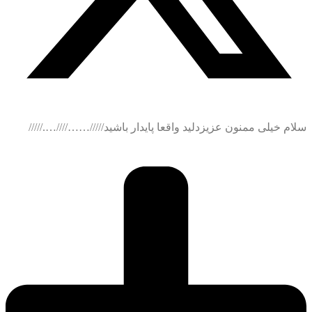
سلام خیلی ممنون عزیزدلید واقعا پایدار باشید/////……////…./////