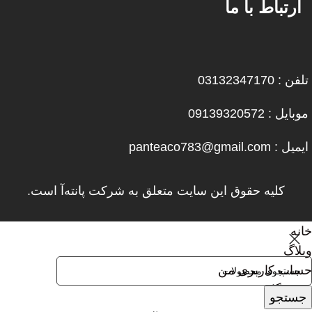
ارتباط با ما
تلفن : 03132347170
موبایل : 09139320572
ایمیل : panteaco783@gmail.com
کلیه حقوق این سایت متعلق به شرکت پانته‌آ است.
خانه
وبلاگ
حساب کاربری من
فروشگاه
جستجو