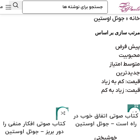
من
خانه
»
جوئل اوستین
مرتب سازی بر اساس
پیش فرض
محبوبیت
متوسط امتیاز
جدیدترین
قیمت: کم به زیاد
قیمت: زیاد به کم
-31%
-31%
کتاب صوتی اتفاق خوب در
راه است – جوئل اوستین
کتاب صوتی افکار منفی را
دور بریز – جوئل اوستین
خوشبختی