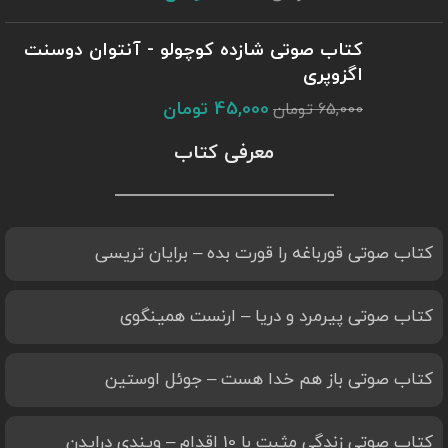
کتاب صوتی شازده کوچولو - آنتوان دوسنت
اگزوپری
45,000
تومان
65,000
تومان
معرفی کتاب
کتاب صوتی قورباغه را قورت بده – برایان تریسی
کتاب صوتی پیرمرد و دریا – ارنست همینگوی
کتاب صوتی باز هم خدا هست – جوئل اوستین
کتاب صوتی زندگی مثبت با 10 اقدام – ویندی درایدن