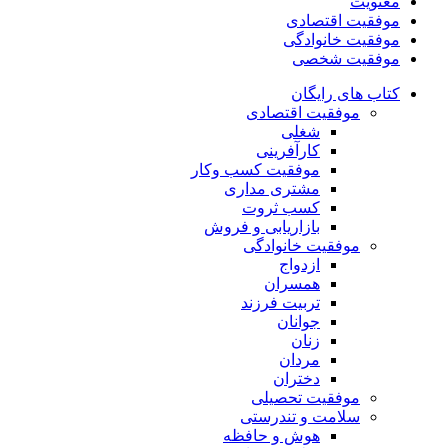
معنویت
موفقیت اقتصادی
موفقیت خانوادگی
موفقیت شخصی
کتاب های رایگان
موفقیت اقتصادی
شغلی
کارآفرینی
موفقیت کسب وکار
مشتری مداری
کسب ثروت
بازاریابی و فروش
موفقیت خانوادگی
ازدواج
همسران
تربیت فرزند
جوانان
زنان
مردان
دختران
موفقیت تحصیلی
سلامت و تندرستی
هوش و حافظه