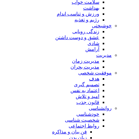
سلامت خواب
بهداشت
ورزش و تناسب اندام
رژیم و تغذیه
خوشبختی
زندگی رویایی
عشق و دوست داشتن
شادی
آرامش
مدیریت
مدیریت زمان
مدیریت بحران
موفقیت شخصی
هدف
تصمیم گیری
اعتماد به نفس
امید و تلاش
قانون جذب
روانشناسی
خودشناسی
شخصیت شناسی
روابط اجتماعی
فن بیان و مذاکره
زبان بدن