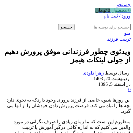
جستجو
0
محصول
0
تومان
ورود / ثبت نام
جستجو
منو
تربیت فرزند
ویدئوی چطور فرزندانی موفق پرورش دهیم
از جولی لیثکات هیمز
ارسال توسط
زهرا داودی
اردیبهشت 20, 1403
در اسفند 5, 1395
0
این روزها شیوه خاصی از فرزند پروری وجود داردکه به نحوی دارد
بچه ها را تباه می کند. فرصت پرورش دادن خودشان را از آنها می
گیرد.
منظورم این است که ما زمان زیادی را صرف نگرانی در مورد
والدین می کنیم که به اندازه کافی درگیر آموزش یا تربیت
فرزندشان نیستند. از سوی دیگر باز هم آسیب زیادی در جریان