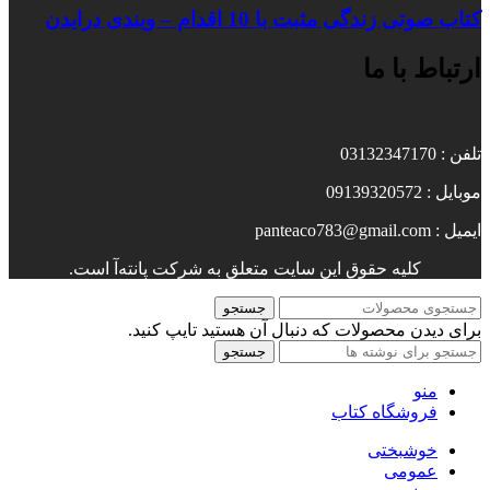
کتاب صوتی زندگی مثبت با 10 اقدام – ویندی درایدن
ارتباط با ما
تلفن : 03132347170
موبایل : 09139320572
ایمیل : panteaco783@gmail.com
کلیه حقوق این سایت متعلق به شرکت پانته‌آ است.
جستجو
برای دیدن محصولات که دنبال آن هستید تایپ کنید.
جستجو
منو
فروشگاه کتاب
خوشبختی
عمومی