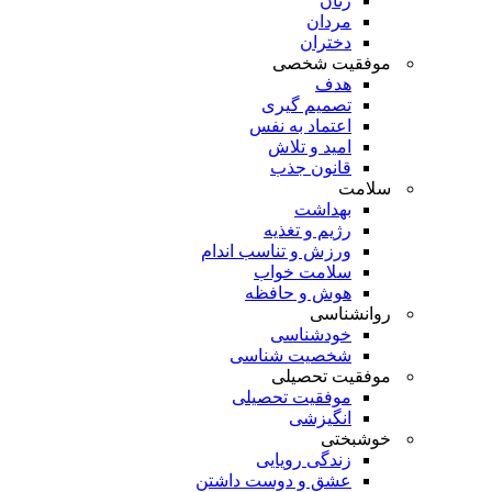
زنان
مردان
دختران
موفقیت شخصی
هدف
تصمیم گیری
اعتماد به نفس
امید و تلاش
قانون جذب
سلامت
بهداشت
رژیم و تغذیه
ورزش و تناسب اندام
سلامت خواب
هوش و حافظه
روانشناسی
خودشناسی
شخصیت شناسی
موفقیت تحصیلی
موفقیت تحصیلی
انگیزشی
خوشبختی
زندگی رویایی
عشق و دوست داشتن