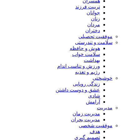
همسران
تربیت فرزند
جوانان
زنان
مردان
دختران
موفقیت تحصیلی
سلامت و تندرستی
هوش و حافظه
سلامت خواب
بهداشت
ورزش و تناسب اندام
رژیم و تغذیه
خوشبختی
زندگی رویایی
عشق و دوست داشتن
شادی
آرامش
مدیریت
مدیریت زمان
مدیریت بحران
موفقیت شخصی
هدف
تصمیم گیری