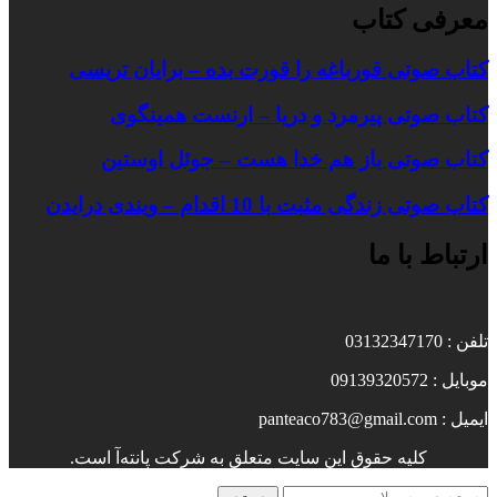
معرفی کتاب
کتاب صوتی قورباغه را قورت بده – برایان تریسی
کتاب صوتی پیرمرد و دریا – ارنست همینگوی
کتاب صوتی باز هم خدا هست – جوئل اوستین
کتاب صوتی زندگی مثبت با 10 اقدام – ویندی درایدن
ارتباط با ما
تلفن : 03132347170
موبایل : 09139320572
ایمیل : panteaco783@gmail.com
کلیه حقوق این سایت متعلق به شرکت پانته‌آ است.