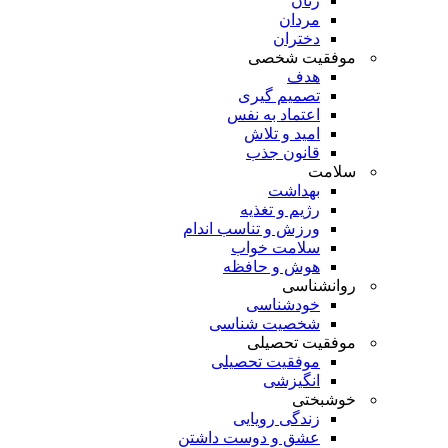
زنان
مردان
دختران
موفقیت شخصی
هدف
تصمیم گیری
اعتماد به نفس
امید و تلاش
قانون جذب
سلامت
بهداشت
رژیم و تغذیه
ورزش و تناسب اندام
سلامت خواب
هوش و حافظه
روانشناسی
خودشناسی
شخصیت شناسی
موفقیت تحصیلی
موفقیت تحصیلی
انگیزشی
خوشبختی
زندگی رویایی
عشق و دوست داشتن