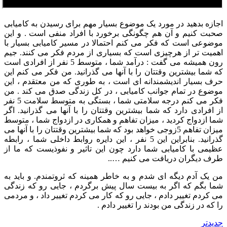
اجازه بدهید در مورد یک موضوع بسیار مهم برای رسیدن به کامیابی
صحبت کنیم و آن هم چگونگی برخورد با افراد منفی است . و این
موضوعی است که فکر می کنم احتمالا در مسیر کامیابی بسیار با
اهمیت تر از هرچیزی است که بسیاری از مردم فکر می کنند. جیم
رون همیشه می گفت : درآمد شما ، متوسط 5 نفر از افرادی است
که شما بیشترین وقتتان را با آنها می گذرانید. من فکر می کنم این
حرف بسیار اندیشمندانه ای است ، به طوری که من معتقدم ، این
موضوع در تمام جوانب کامیابی ، در کل زندگی صدق می کند . من
فکر می کنم درجه سلامتی شما ، بستگی به متوسط سلامت 5 نفر
از افرادی دارد که شما بیشترین وقتتان را با آنها می گذرانید. اگر
شما ازدواج کردید ، میزان تفاهم و همکاری در ازدواج شما ، متوسط
میزان تفاهم 5زوجی خواهد بود که شما بیشترین وقتتان را با آنها می
گذرانید. بنابراین این 5 نفر ، این دایره روابط داخلی شما ، رابطه
عظیمی با کامیابی شما دارد چون این تاثیر و نفوذیست که ما از
طرف دیگران دریافت می کنیم …..
من یک آدم دیگه ای شدم و به خاطر همینه که ثروتمندم. و باید به
شما بگم که اگر به بیست سال پیش برگردم ، جایی رو که زندگی
می کردم تغییر دادم ، جایی رو که کار می کردم تغییر داد ، و مردمی
را که در زندگی من بودند را تغییر دادم .
جدیدتر