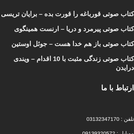
کتاب صوتی قورباغه را قورت بده – برایان تریسی
کتاب صوتی پیرمرد و دریا – ارنست همینگوی
کتاب صوتی باز هم خدا هست – جوئل اوستین
کتاب صوتی زندگی مثبت با 10 اقدام – ویندی
درایدن
ارتباط با ما
تلفن : 03132347170
موبایل : 09139320572