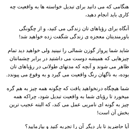
ھنگامی که می دانید برای تبدیل خواسته ھا به واقعیت چه
کاری باید انجام دھید،
آنگاه برای رؤیاھای تان زندگی می کنید، و از چگونگی
باورمندیتان معجزه ی زندگی شگفت زده خواھید شد!
شاید شما پرواز گوزن شمالی را نبینید ولی خواھید دید تمام
چیزھایی که همیشه دوست می داشتید در برابر چشمانتان
ظاھر می شوند و آنچه که مدتھای طولانی در رؤیاھای تان
بوده، به ناگھان رنگ واقعیت می گیرد و به وقوع می پیوندد.
شما ھیچگاه درنخواھید یافت که چگونه همه چیز به ھم گره
میخورد تا رؤیای شما به واقعیت تبدیل شود، چراکه همه
چیز به گونه ای نامریی عمل می کند، که البته عجیب ترین
بخش آن است!
آیا حاضرید تا بار دیگر آن را تجربه کنید و بیازمایید؟