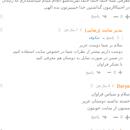
معرفی بشه حتما حتما حتما تمریناتشو انجام میدم سپاسگذارم که رایگان
در اختیاااارمون گذاشتین خدا خییییرتون بده الهی
پاسخ
0
مدیر سایت (رضایی)
7 سال قبل
پاسخ به
شکوفه
سلام بر شما دوست عزیز
دوست داریم بیشتر از نظرات شما در خصوص سایت استفاده کنیم.
در ضمن در صورت تمایل به دوستان هم معرفی کنید
با تشکر فراوان
پاسخ
0
Darya
8 سال قبل
سلام و سپاس فراوان
خسته نباشید دوستان عزیز
ممنون از سایت خوبتون
پاسخ
0