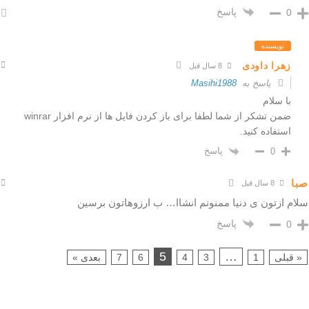
پاسخ
0
نویسنده
زهرا داودی
8 سال قبل
پاسخ به
Masihi1988
با سلام
ضمن تشکر از شما لطفا برای باز کردن فایل ها از نرم افزار winrar
استفاده کنید.
پاسخ
0
صبا
8 سال قبل
سلام ازتون ی دنیا ممنونم انشاا… ب ارزوهاتون برسین
پاسخ
0
5
…
« قبلی
1
3
4
6
7
بعدی »