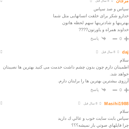
مرجان
8 سال قبل
سپاس و صد سپاس
خدارو شکر برای خلقت انسانهایی مثل شما
بهترینها و شادترینها سهم لحظه هاتون
خداوند همراه و یاورتون????
پاسخ
0
daj
8 سال قبل
سلام
اطمینان دارم چون بدون چشم داشت خدمت می کنید بهترین ها نصیبتان
خواهد شد.
آرزوی بیشترین بهترین ها را برایتان دارم.
پاسخ
0
Masihi1988
8 سال قبل
سلام
سپاس بابت سايت خوب و عالي ك داريد
چرا فايلهاي صوتي بار نميشه؟؟؟