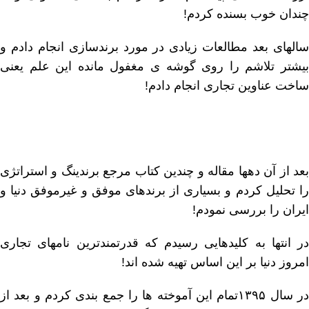
چندان خوب بسنده کردم!
سالهاى بعد مطالعات زیادى در مورد برندسازى انجام دادم و
بیشتر تلاشم را روى گوشه ى مغفول مانده این علم یعنى
ساخت عناوین تجارى انجام دادم!
بعد از آن دهها مقاله و چندین کتاب مرجع برندینگ و استراتژى
را تحلیل کردم و بسیارى از برندهاى موفق و غیرموفق دنیا و
ایران را بررسى نمودم!
در انتها به کلیدهایى رسیدم که قدرتمندترین نامهاى تجارى
امروز دنیا بر این اساس تهیه شده اند!
در سال ١٣٩۵تمام این آموخته ها را جمع بندى کردم و بعد از