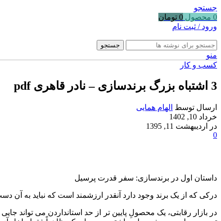
جستجو
0
محصول
0
تومان
ورود / ثبت نام
جستجو
منو
کسب و کار
3 اشتباه بزرگ برندسازی – نادر قاهری pdf
ارسال توسط
الهام همایی
خرداد 10, 1402
در اردیبهشت 11, 1395
0
داستان اول در برندسازی: سفر قدرت پرسیل
درکی که از یک برند وجود دارد آنقدر ارزشمند است که نباید به آن د
در بازار رقابتی، یک محصولِ پایین تر از حد استانداردن می تواند ج