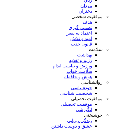
زنان
مردان
دختران
موفقیت شخصی
هدف
تصمیم گیری
اعتماد به نفس
امید و تلاش
قانون جذب
سلامت
بهداشت
رژیم و تغذیه
ورزش و تناسب اندام
سلامت خواب
هوش و حافظه
روانشناسی
خودشناسی
شخصیت شناسی
موفقیت تحصیلی
موفقیت تحصیلی
انگیزشی
خوشبختی
زندگی رویایی
عشق و دوست داشتن