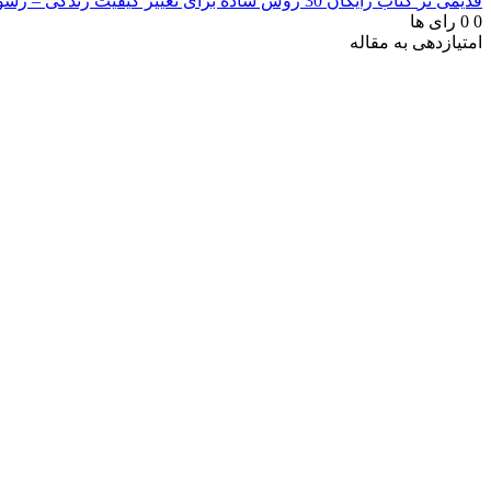
قدیمی تر
کتاب رایگان 30 روش ساده برای تغییر کیفیت زندگی – رسول امید pdf
0
0
رای ها
امتیازدهی به مقاله