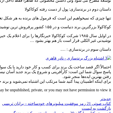
توسعه مطرح می شود ولی داشتن محصولی که ظاهراً فقط داخل آزمای
داستان دوم در برندسازی: پول از دست رفته کوکاکولا
تنها چیزی که نمیخواهیم این است که فرمول های برنده به هر شکل تغیی
کوکاکولا بزرگترین برند دنیاست و در ۱۵۵ کشور پرفروش ترین نوشیدنی بوده و وقتی نوشابه کوکاکولا را می خرید در حقیقت میراث این برند و یک نماد فرهنگی را می خیرید.
در اوایل سال ۱۹۸۵ شرکت کوکاکولا خبرنگارها را برای اع
نوشیدنی غیر الکلی قرار است باز هم بهتر بشود …
داستان سوم در برندسازی : ….
احتمالاً اگر قصد ساخت یک برند برای کسب و کار خود دارید با یک سوال
پاسخ سوال شما این است: کارآفرینی و شروع یک برند جدید آسان نیست. د
رفتن بهترین ایده‌ها منجر شود.
برای اینکه اطمینان پیدا کنید شما مرتکب این اشتباه نمی‌شوید و برند خود را به موفقیت برسانید، در ای
may be unpublished, private, or you may not have permission to view it.
جدیدتر
کتاب صوتی 21 رمز موفقیت میلیونرهای خودساخته – برایان تریسی
بازگشت به لیست