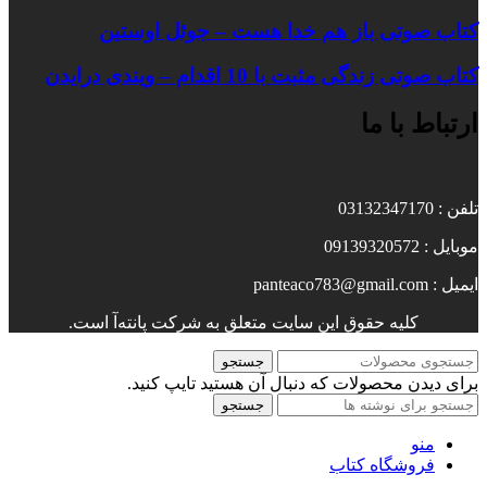
کتاب صوتی باز هم خدا هست – جوئل اوستین
کتاب صوتی زندگی مثبت با 10 اقدام – ویندی درایدن
ارتباط با ما
تلفن : 03132347170
موبایل : 09139320572
ایمیل : panteaco783@gmail.com
کلیه حقوق این سایت متعلق به شرکت پانته‌آ است.
جستجو
برای دیدن محصولات که دنبال آن هستید تایپ کنید.
جستجو
منو
فروشگاه کتاب