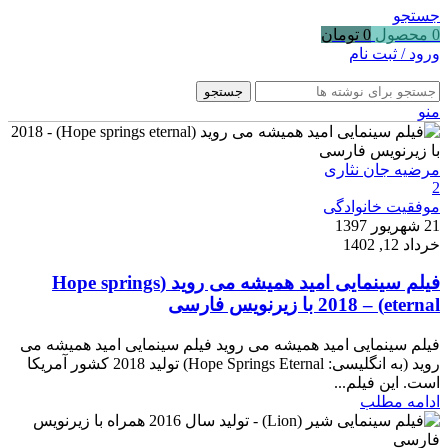
جستجو
0
محصول
0
تومان
ورود / ثبت نام
جستجو
منو
مرضیه جان نثاری
2
موفقیت خانوادگی
21 شهریور 1397
خرداد 12, 1402
فیلم سینمایی امید همیشه می روید (Hope springs
eternal) – 2018 با زیرنویس فارسی
فیلم سینمایی امید همیشه می روید فیلم سینمایی امید همیشه می
روید (به انگلیسی: Hope Springs Eternal) تولید 2018 کشور آمریکا
است. این فیلم...
ادامه مطلب