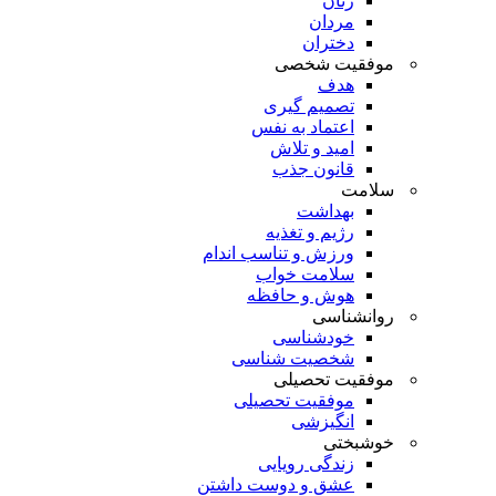
زنان
مردان
دختران
موفقیت شخصی
هدف
تصمیم گیری
اعتماد به نفس
امید و تلاش
قانون جذب
سلامت
بهداشت
رژیم و تغذیه
ورزش و تناسب اندام
سلامت خواب
هوش و حافظه
روانشناسی
خودشناسی
شخصیت شناسی
موفقیت تحصیلی
موفقیت تحصیلی
انگیزشی
خوشبختی
زندگی رویایی
عشق و دوست داشتن