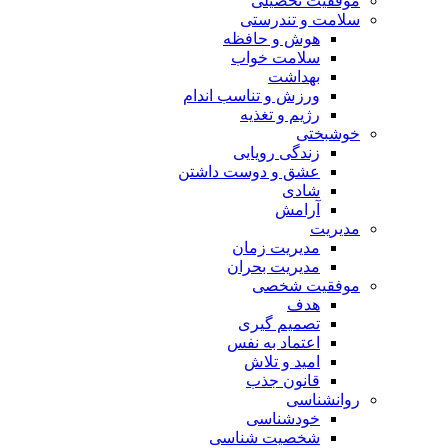
موفقیت تحصیلی
سلامت و تندرستی
هوش و حافظه
سلامت خواب
بهداشت
ورزش و تناسب اندام
رژیم و تغذیه
خوشبختی
زندگی رویایی
عشق و دوست داشتن
شادی
آرامش
مدیریت
مدیریت زمان
مدیریت بحران
موفقیت شخصی
هدف
تصمیم گیری
اعتماد به نفس
امید و تلاش
قانون جذب
روانشناسی
خودشناسی
شخصیت شناسی