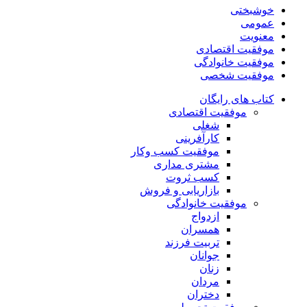
خوشبختی
عمومی
معنویت
موفقیت اقتصادی
موفقیت خانوادگی
موفقیت شخصی
کتاب های رایگان
موفقیت اقتصادی
شغلی
کارآفرینی
موفقیت کسب وکار
مشتری مداری
کسب ثروت
بازاریابی و فروش
موفقیت خانوادگی
ازدواج
همسران
تربیت فرزند
جوانان
زنان
مردان
دختران