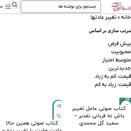
من
خانه
»
تغییر عادتها
مرتب سازی بر اساس
پیش فرض
محبوبیت
متوسط امتیاز
جدیدترین
قیمت: کم به زیاد
قیمت: زیاد به کم
-31%
-31%
کتاب صوتی عامل تغییر
باش نه قربانی تقدیر –
سعید گل محمدی
کتاب صوتی همین حالا
عادت هایت را تغییر بده –