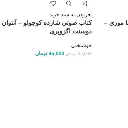
افزودن به سبد خرید
ا موری –
کتاب صوتی شازده کوچولو – آنتوان
دوسنت اگزوپری
خوشبختی
45,000
تومان
65,000
تومان