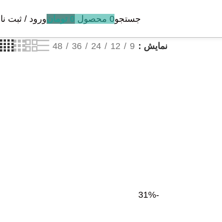
جستجو
0
محصول
0
تومان
ورود / ثبت نا
نمایش
9
12
24
36
48
-31%