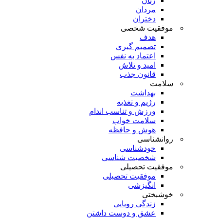
زنان
مردان
دختران
موفقیت شخصی
هدف
تصمیم گیری
اعتماد به نفس
امید و تلاش
قانون جذب
سلامت
بهداشت
رژیم و تغذیه
ورزش و تناسب اندام
سلامت خواب
هوش و حافظه
روانشناسی
خودشناسی
شخصیت شناسی
موفقیت تحصیلی
موفقیت تحصیلی
انگیزشی
خوشبختی
زندگی رویایی
عشق و دوست داشتن