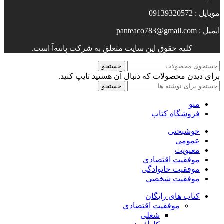
موبایل : 09139320572
ایمیل : panteaco783@gmail.com
کلیه حقوق این سایت متعلق به شرکت پانته‌آ است.
جستجو
برای دیدن محصولات که دنبال آن هستید تایپ کنید.
جستجو
منو
فروشگاه کتاب
خوشبختی
عمومی
معنویت
موفقیت اقتصادی
موفقیت خانوادگی
موفقیت شخصی
کتاب های رایگان
موفقیت اقتصادی
شغلی