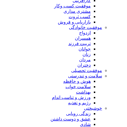
کارآفرینی
موفقیت کسب وکار
مشتری مداری
کسب ثروت
بازاریابی و فروش
موفقیت خانوادگی
ازدواج
همسران
تربیت فرزند
جوانان
زنان
مردان
دختران
موفقیت تحصیلی
سلامت و تندرستی
هوش و حافظه
سلامت خواب
بهداشت
ورزش و تناسب اندام
رژیم و تغذیه
خوشبختی
زندگی رویایی
عشق و دوست داشتن
شادی