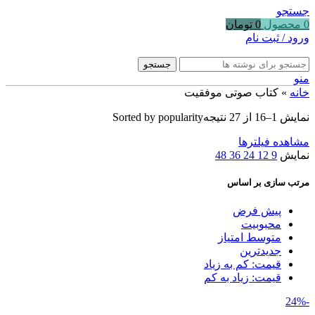
جستجو
0
محصول
0
تومان
ورود / ثبت نام
جستجو
منو
خانه
»
کتاب صوتی موفقیت
نمایش 1–16 از 27 نتیجه
Sorted by popularity
مشاهده فیلترها
نمایش
9
12
24
36
48
مرتب سازی بر اساس
پیش فرض
محبوبیت
متوسط امتیاز
جدیدترین
قیمت: کم به زیاد
قیمت: زیاد به کم
-24%