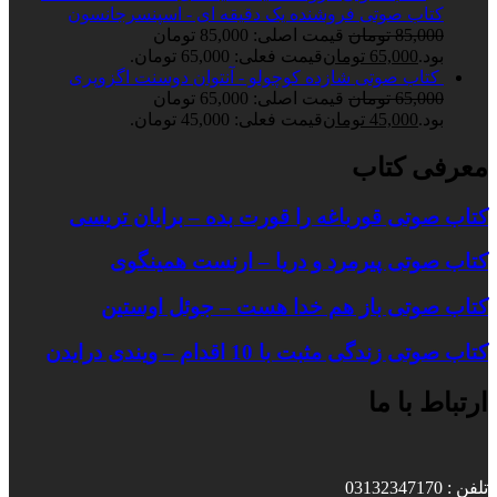
کتاب صوتی فروشنده یک دقیقه ای - اسپنسرجانسون
85,000
تومان
قیمت اصلی: 85,000 تومان
بود.
65,000
تومان
قیمت فعلی: 65,000 تومان.
کتاب صوتی شازده کوچولو - آنتوان دوسنت اگزوپری
65,000
تومان
قیمت اصلی: 65,000 تومان
بود.
45,000
تومان
قیمت فعلی: 45,000 تومان.
معرفی کتاب
کتاب صوتی قورباغه را قورت بده – برایان تریسی
کتاب صوتی پیرمرد و دریا – ارنست همینگوی
کتاب صوتی باز هم خدا هست – جوئل اوستین
کتاب صوتی زندگی مثبت با 10 اقدام – ویندی درایدن
ارتباط با ما
تلفن : 03132347170