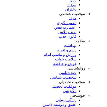
زنان
مردان
دختران
موفقیت شخصی
هدف
تصمیم گیری
اعتماد به نفس
امید و تلاش
قانون جذب
سلامت
بهداشت
رژیم و تغذیه
ورزش و تناسب اندام
سلامت خواب
هوش و حافظه
روانشناسی
خودشناسی
شخصیت شناسی
موفقیت تحصیلی
موفقیت تحصیلی
انگیزشی
خوشبختی
زندگی رویایی
عشق و دوست داشتن