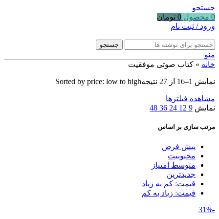
جستجو
0
محصول
0
تومان
ورود / ثبت نام
جستجو
منو
خانه
»
کتاب صوتی موفقیت
نمایش 1–16 از 27 نتیجه
Sorted by price: low to high
مشاهده فیلترها
نمایش
9
12
24
36
48
مرتب سازی بر اساس
پیش فرض
محبوبیت
متوسط امتیاز
جدیدترین
قیمت: کم به زیاد
قیمت: زیاد به کم
-31%