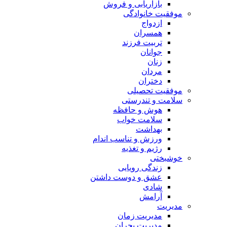
بازاریابی و فروش
موفقیت خانوادگی
ازدواج
همسران
تربیت فرزند
جوانان
زنان
مردان
دختران
موفقیت تحصیلی
سلامت و تندرستی
هوش و حافظه
سلامت خواب
بهداشت
ورزش و تناسب اندام
رژیم و تغذیه
خوشبختی
زندگی رویایی
عشق و دوست داشتن
شادی
آرامش
مدیریت
مدیریت زمان
مدیریت بحران