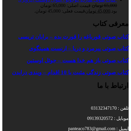
65,000
تومان
قیمت اصلی: 65,000 تومان
بود.
45,000
تومان
قیمت فعلی: 45,000 تومان.
معرفی کتاب
کتاب صوتی قورباغه را قورت بده – برایان تریسی
کتاب صوتی پیرمرد و دریا – ارنست همینگوی
کتاب صوتی باز هم خدا هست – جوئل اوستین
کتاب صوتی زندگی مثبت با 10 اقدام – ویندی درایدن
ارتباط با ما
تلفن : 03132347170
موبایل : 09139320572
ایمیل : panteaco783@gmail.com