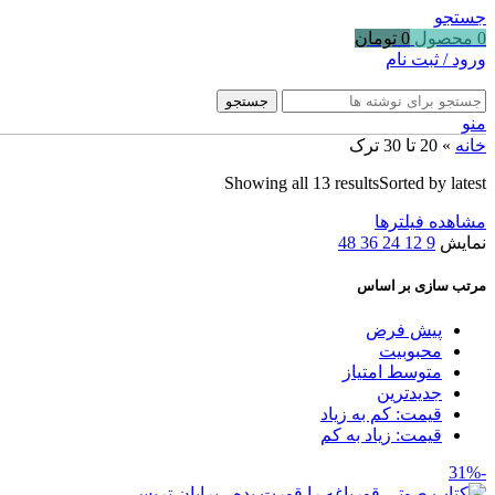
جستجو
0
محصول
0
تومان
ورود / ثبت نام
جستجو
منو
خانه
»
20 تا 30 ترک
Showing all 13 results
Sorted by latest
مشاهده فیلترها
نمایش
9
12
24
36
48
مرتب سازی بر اساس
پیش فرض
محبوبیت
متوسط امتیاز
جدیدترین
قیمت: کم به زیاد
قیمت: زیاد به کم
-31%