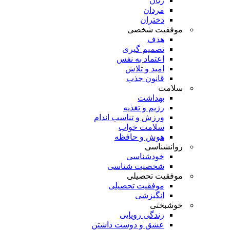
زنان
مردان
دختران
موفقیت شخصی
هدف
تصمیم گیری
اعتماد به نفس
امید و تلاش
قانون جذب
سلامت
بهداشت
رژیم و تغذیه
ورزش و تناسب اندام
سلامت خواب
هوش و حافظه
روانشناسی
خودشناسی
شخصیت شناسی
موفقیت تحصیلی
موفقیت تحصیلی
انگیزشی
خوشبختی
زندگی رویایی
عشق و دوست داشتن