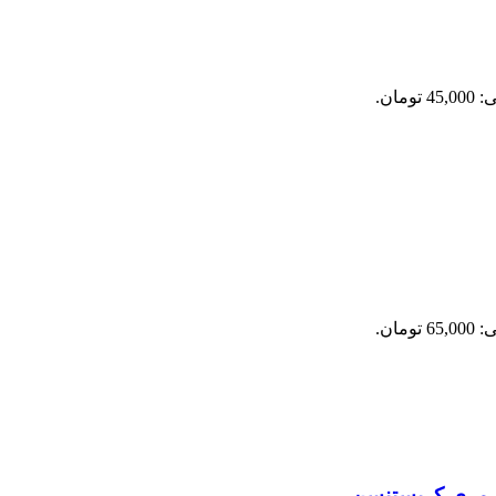
ومان.
ومان.
– مری کریستنسن