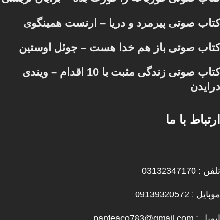
کتاب صوتی پیرمرد و دریا – ارنست همینگوی
کتاب صوتی باز هم خدا هست – جوئل اوستین
کتاب صوتی زندگی مثبت با 10 اقدام – ویندی
درایدن
ارتباط با ما
تلفن : 03132347170
موبایل : 09139320572
ایمیل : panteaco783@gmail.com