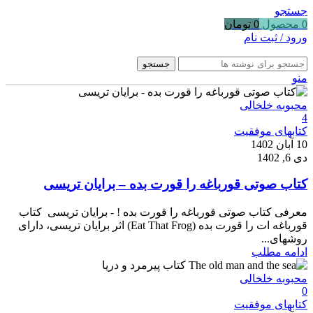
جستجو
0
محصول
0
تومان
ورود / ثبت نام
جستجو
منو
محبوبه خلخالی
4
کتابهای موفقیت
10 آبان 1402
دی 6, 1402
کتاب صوتی قورباغه را قورت بده – برایان تریسی
معرفی کتاب صوتی قورباغه را قورت بده ! - برایان تریسی کتاب
قورباغه ات را قورت بده (Eat That Frog) اثر برایان تریسی، دارای
روشهای...
ادامه مطلب
محبوبه خلخالی
0
کتابهای موفقیت