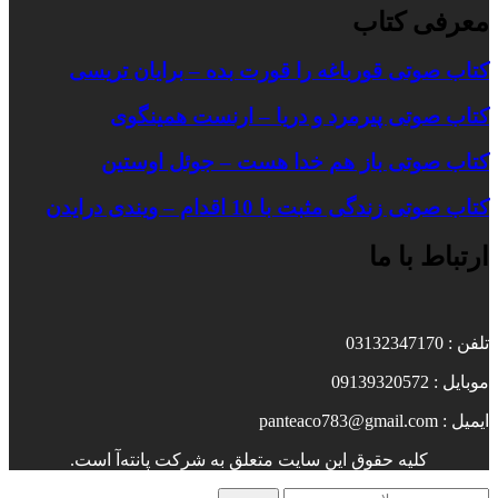
معرفی کتاب
کتاب صوتی قورباغه را قورت بده – برایان تریسی
کتاب صوتی پیرمرد و دریا – ارنست همینگوی
کتاب صوتی باز هم خدا هست – جوئل اوستین
کتاب صوتی زندگی مثبت با 10 اقدام – ویندی درایدن
ارتباط با ما
تلفن : 03132347170
موبایل : 09139320572
ایمیل : panteaco783@gmail.com
کلیه حقوق این سایت متعلق به شرکت پانته‌آ است.