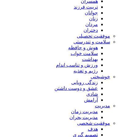
همسران
تربیت فرزند
جوانان
زنان
مردان
دختران
موفقیت تحصیلی
سلامت و تندرستی
هوش و حافظه
سلامت خواب
بهداشت
ورزش و تناسب اندام
رژیم و تغذیه
خوشبختی
زندگی رویایی
عشق و دوست داشتن
شادی
آرامش
مدیریت
مدیریت زمان
مدیریت بحران
موفقیت شخصی
هدف
تصمیم گیری