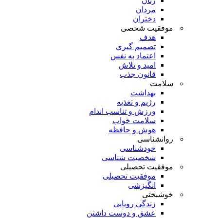
زنان
مردان
دختران
موفقیت شخصی
هدف
تصمیم گیری
اعتماد به نفس
امید و تلاش
قانون جذب
سلامت
بهداشت
رژیم و تغذیه
ورزش و تناسب اندام
سلامت خواب
هوش و حافظه
روانشناسی
خودشناسی
شخصیت شناسی
موفقیت تحصیلی
موفقیت تحصیلی
انگیزشی
خوشبختی
زندگی رویایی
عشق و دوست داشتن