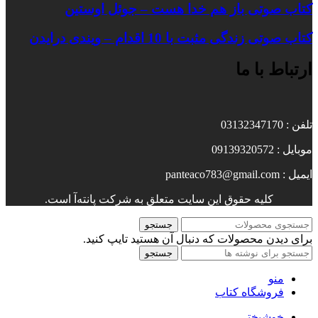
کتاب صوتی باز هم خدا هست – جوئل اوستین
کتاب صوتی زندگی مثبت با 10 اقدام – ویندی درایدن
ارتباط با ما
تلفن : 03132347170
موبایل : 09139320572
ایمیل : panteaco783@gmail.com
کلیه حقوق این سایت متعلق به شرکت پانته‌آ است.
جستجو
برای دیدن محصولات که دنبال آن هستید تایپ کنید.
جستجو
منو
فروشگاه کتاب
خوشبختی