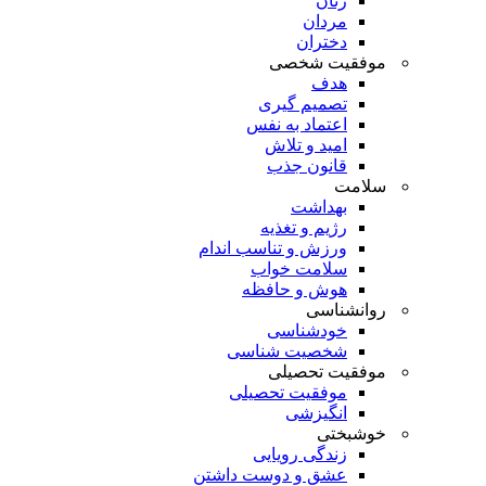
زنان
مردان
دختران
موفقیت شخصی
هدف
تصمیم گیری
اعتماد به نفس
امید و تلاش
قانون جذب
سلامت
بهداشت
رژیم و تغذیه
ورزش و تناسب اندام
سلامت خواب
هوش و حافظه
روانشناسی
خودشناسی
شخصیت شناسی
موفقیت تحصیلی
موفقیت تحصیلی
انگیزشی
خوشبختی
زندگی رویایی
عشق و دوست داشتن