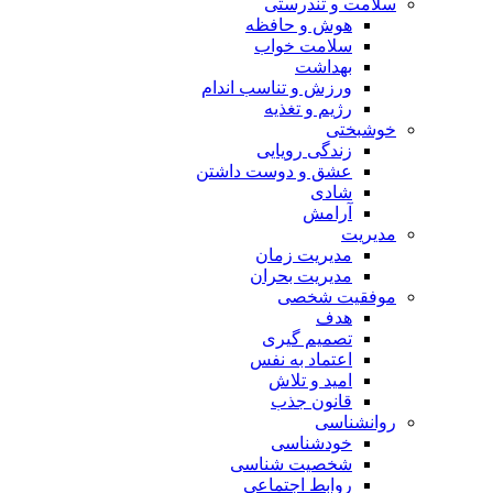
سلامت و تندرستی
هوش و حافظه
سلامت خواب
بهداشت
ورزش و تناسب اندام
رژیم و تغذیه
خوشبختی
زندگی رویایی
عشق و دوست داشتن
شادی
آرامش
مدیریت
مدیریت زمان
مدیریت بحران
موفقیت شخصی
هدف
تصمیم گیری
اعتماد به نفس
امید و تلاش
قانون جذب
روانشناسی
خودشناسی
شخصیت شناسی
روابط اجتماعی