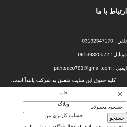
ارتباط با ما
تلفن : 03132347170
موبایل : 09139320572
ایمیل : panteaco783@gmail.com
کلیه حقوق این سایت متعلق به شرکت پانته‌آ است.
خانه
وبلاگ
حساب کاربری من
جستجو
فروشگاه
برای دیدن محصولات که دنبال آن هستید تایپ کنید.