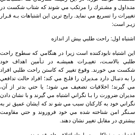
ﻣﺘـﺪﺍﻭﻝ ﻭ ﻣﺸـﺘﺮﻙ ﺭﺍ ﻣﺮﺗﻜﺐ ﻣﻲ ﺷﻮﻧﺪ ﻛﻪ ﺷﺘﺎﺏ ﺷﻜﺴﺖ ﺩﺭ
ﺗﻐﻴﻴﺮﺍﺕ ﺭﺍ ﺗﺴﺮﻳﻊ ﻣﻲ ﻧﻤﺎﻳﺪ. ﺭﺍﻳﺞ ﺗﺮﻳﻦ ﺍﻳﻦ ﺍﺷﺘﺒﺎﻫﺎﺕ ﺑـﻪ ﻗـﺮﺍﺭ
ﺯﻳـﺮ ﺍﺳﺖ:
ﺍﺷﺘﺒﺎﻩ ﺍﻭﻝ: ﺭﺍﺣﺖ ﻃﻠﺒﻲ ﺑﻴﺶ ﺍﺯ ﺍﻧﺪﺍﺯﻩ
ﺍﻳﻦ ﺍﺷﺘﺒﺎﻩ ﻧﺎﺑﻮﺩﻛﻨﻨﺪﻩ ﺍﺳﺖ ﺯﻳﺮﺍ ﺩﺭ ﻫﻨﮕﺎﻣﻲ ﻛﻪ ﺳﻄﻮﺡ ﺭﺍﺣﺖ
ﻃﻠﺒﻲ ﺑﺎﻻﺳـﺖ، ﺗﻐﻴﻴـﺮﺍﺕ ﻫﻤﻴﺸـﻪ ﺩﺭ ﺗـﺄﻣﻴﻦ ﺍﻫﺪﺍﻑ ﺧﻮﺩ
ﺷﻜﺴﺖ ﻣﻲ ﺧﻮﺭﻧﺪ. ﻭﻗﻮﻉ ﺗﻐﻴﻴﺮ ﻛﻪ ﻛﺎﺳﺘﻦ ﺭﺍﺣﺖ ﻃﻠﺒﻲ ﺍﻓﺮﺍﺩ
ﺭﺍ ﺑﻪ ﺩﻧﺒـﺎﻝ ﺩﺍﺭﺩ ﻣـﺪﻳﺮﺍﻥ ﺭﺍ ﻓﻠـﺞ ﻣﻲ ﻛﻨﺪ؛ ﺍﻓﺮﺍﺩ ﺣﺎﻟﺖ ﺗﺪﺍﻓﻌﻲ
ﻣﻲ ﮔﻴﺮﻧﺪ؛ ﺍﺧﻼﻗﻴﺎﺕ ﺗﻀﻌﻴﻒ ﻣﻲ ﺷﻮﺩ؛ ﻳﺎ ﺣﺘﻲ ﺑﺪﺗﺮ ﺍﺯ ﺁﻥ،
ﻣﺪﻳﺮﺍﻥ ﺿﺮﻭﺭﺕ ﺭﺍ ﺑـﺎ ﻧﮕﺮﺍﻧﻲ ﺍﺷﺘﺒﺎﻩ ﻣﻲ ﮔﻴﺮﻧﺪ ﻭ ﺑﺎ ﻧﺸﺎﻥ ﺩﺍﺩﻥ
ﻧﮕﺮﺍﻧﻲ ﺧﻮﺩ ﺑﻪ ﻛﺎﺭﻛﻨﺎﻥ ﺳﺒﺐ ﻣﻲ ﺷﻮ ﻧﺪ ﻛﻪ ﺍﻳﺸﺎﻥ ﻋﻤﻴﻖ ﺗﺮ ﺑﻪ
ﺳـﻨﮕﺮ ﺍﻣﻦ ﺷﻨﺎﺧﺘﻪ ﺷﺪﻩ ﻣﻲ ﺧﻮﺩ ﻓﺮﻭﺭﻭﻧﺪ ﻭ ﺣﺘﻲ ﻣﻘﺎﻭﻣﺖ
ﺑﻴﺸﺘﺮﻱ ﺩﺭ ﻣﻘﺎﺑﻞ ﺗﻐﻴﻴﺮ ﻧﺸﺎﻥ ﺩﻫﻨﺪ.