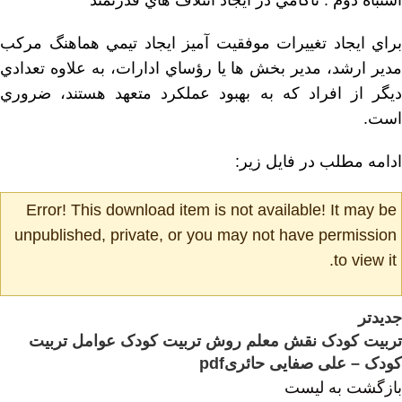
ﺍﺷﺘﺒﺎﻩ ﺩﻭﻡ : ﻧﺎﻛﺎﻣﻲ ﺩﺭ ﺍﻳﺠﺎﺩ ﺍﺋﺘﻼﻑ ﻫﺎﻱ ﻗﺪﺭﺗﻤﻨﺪ
ﺑﺮﺍﻱ ﺍﻳﺠﺎﺩ ﺗﻐﻴﻴﺮﺍﺕ ﻣﻮﻓﻘﻴﺖ ﺁﻣﻴﺰ ﺍﻳﺠﺎﺩ ﺗﻴﻤﻲ ﻫﻤﺎﻫﻨﮓ ﻣﺮﻛﺐ
ﻣﺪﻳﺮ ﺍﺭﺷﺪ، ﻣﺪﻳﺮ ﺑﺨﺶ ﻫﺎ ﻳﺎ ﺭﺅﺳﺎﻱ ﺍﺩﺍﺭﺍﺕ، ﺑﻪ ﻋﻼﻭﻩ ﺗﻌﺪﺍﺩﻱ
ﺩﻳﮕﺮ ﺍﺯ ﺍﻓﺮﺍﺩ ﻛﻪ ﺑﻪ ﺑﻬﺒﻮﺩ ﻋﻤﻠﻜﺮﺩ ﻣﺘﻌﻬﺪ ﻫﺴﺘﻨﺪ، ﺿﺮﻭﺭﻱ
ﺍﺳﺖ.
ادامه مطلب در فایل زیر:
Error! This download item is not available! It may be
unpublished, private, or you may not have permission
to view it.
جدیدتر
تربیت کودک نقش معلم روش تربیت کودک عوامل تربیت
کودک – علی صفایی حائریpdf
بازگشت به لیست