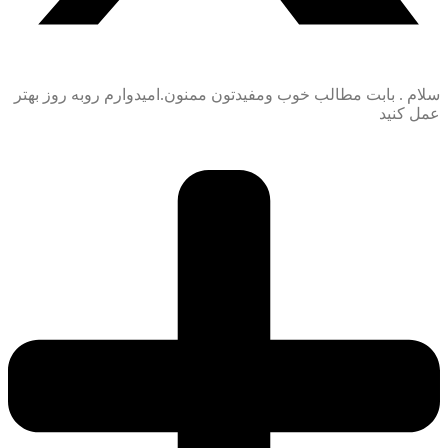
سلام . بابت مطالب خوب ومفیدتون ممنون.امیدوارم روبه روز بهتر
عمل کنید