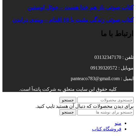
کتاب صوتی باز هم خدا هست – جوئل اوستین
کتاب صوتی زندگی مثبت با 10 اقدام – ویندی درایدن
ارتباط با ما
تلفن : 03132347170
موبایل : 09139320572
ایمیل : panteaco783@gmail.com
کلیه حقوق این سایت متعلق به شرکت پانته‌آ است.
جستجو
برای دیدن محصولات که دنبال آن هستید تایپ کنید.
جستجو
منو
فروشگاه کتاب