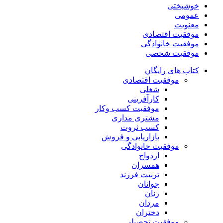
خوشبختی
عمومی
معنویت
موفقیت اقتصادی
موفقیت خانوادگی
موفقیت شخصی
کتاب های رایگان
موفقیت اقتصادی
شغلی
کارآفرینی
موفقیت کسب وکار
مشتری مداری
کسب ثروت
بازاریابی و فروش
موفقیت خانوادگی
ازدواج
همسران
تربیت فرزند
جوانان
زنان
مردان
دختران
موفقیت تحصیلی