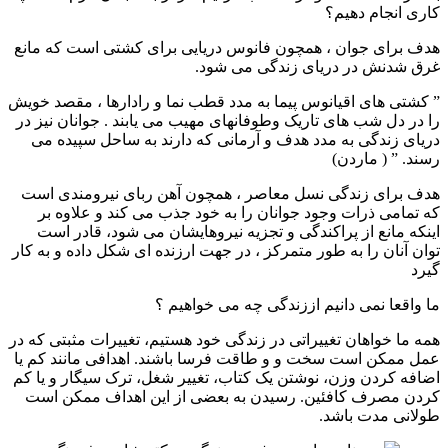
کاری انجام دهیم؟
هدف برای جوان ، همچون فانوس دریایی برای کشتی است که مانع
غرق شدنش در دریای زندگی می شود.
” کشتی های اقیانوس پیما به مدد قطب نما و رادارها ، مقصد خویش
را در دل شب ‎های تاریک وطوفانهای مهیب می یابند . جوانان نیز در
دریای زندگی به مدد هدف و آرمانی که دارند به ساحل سپیده می
رسند. ” ( ماردن)
هدف برای زندگی نسل معاصر ، همچون آهن ربای نیرومندی است
که تمامی ذرات وجود جوانان را به خود جذب می کند و علاوه بر
اینکه مانع از پراکندگی و تجزیه نیروهایشان می شود، قادر است
توان آنان را به طور متمرکز ، در جهت ارزنده ای شکل داده و به کار
گیرد
ما واقعا نمی دانیم اززندگی چه می خواهیم ؟
همه ما خواهان تغییراتی در زندگی خود هستیم، تغییرات مثبتی که در
عمل ممکن است سخت و و طاقت فرسا باشند. اهدافی مانند کم یا
اضافه کردن وزن، نوشتن یک کتاب، تغییر شغل، ترک سیگار و یا کم
کردن مصرف کافئین. رسیدن به بعضی از این اهداف ممکن است
طولانی مدت باشد.