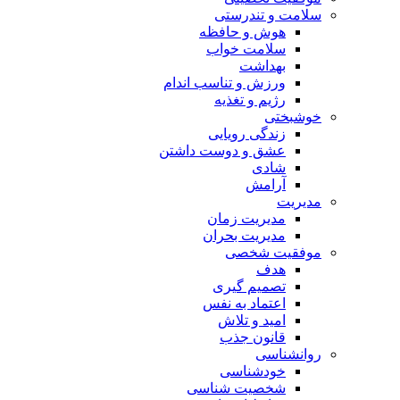
سلامت و تندرستی
هوش و حافظه
سلامت خواب
بهداشت
ورزش و تناسب اندام
رژیم و تغذیه
خوشبختی
زندگی رویایی
عشق و دوست داشتن
شادی
آرامش
مدیریت
مدیریت زمان
مدیریت بحران
موفقیت شخصی
هدف
تصمیم گیری
اعتماد به نفس
امید و تلاش
قانون جذب
روانشناسی
خودشناسی
شخصیت شناسی