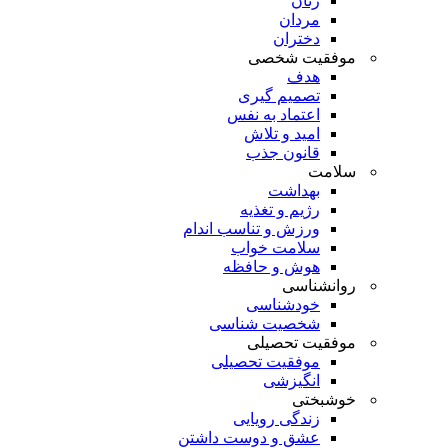
زنان
مردان
دختران
موفقیت شخصی
هدف
تصمیم گیری
اعتماد به نفس
امید و تلاش
قانون جذب
سلامت
بهداشت
رژیم و تغذیه
ورزش و تناسب اندام
سلامت خواب
هوش و حافظه
روانشناسی
خودشناسی
شخصیت شناسی
موفقیت تحصیلی
موفقیت تحصیلی
انگیزشی
خوشبختی
زندگی رویایی
عشق و دوست داشتن