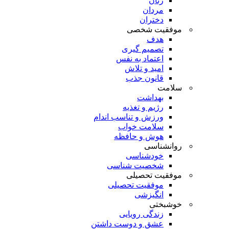
زنان
مردان
دختران
موفقیت شخصی
هدف
تصمیم گیری
اعتماد به نفس
امید و تلاش
قانون جذب
سلامت
بهداشت
رژیم و تغذیه
ورزش و تناسب اندام
سلامت خواب
هوش و حافظه
روانشناسی
خودشناسی
شخصیت شناسی
موفقیت تحصیلی
موفقیت تحصیلی
انگیزشی
خوشبختی
زندگی رویایی
عشق و دوست داشتن