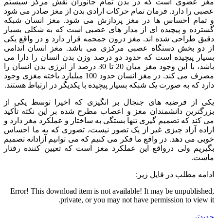
مغز عضوی است که در بدن تمام جانوران نقش مرکز سیستم
عصبی را دارد. فرمان تمام حرکات ارادی بدن از مغز صادر می شود
و تمام احساس ها در مغز پردازش می شود. مغز انسان شبکه
گسترده و پیچیده ای از مدار های عصبی است که به شکلی بسیار
دقیق طراحی شده اند. مغز درون جمجمه قرار دارد و در واقع یکی
از دو بخش دستگاه عصبی مرکزی می باشد. مغز انسان اندامی
بسیار پیچیده است که حدود دو درصد وزن بدن انسان را دارا می
باشد، با این وجود مغز میان 20 تا 30 درصد از انرژی بدن انسان را
مصرف می کند. در مغز انسان حدود 100 میلیارد یاخته مغزی وجود
دارد که به صورت یک شبکه بسیار پیچیده با یکدیگر در ارتباط هستند.
یکی از فرضیه های جنجال بر انگیزی که اخیرا توسط یکی از
بزرگترین دانشمندان مغز و اعصاب مطرح شده بر این نکته تأکید
می کند که تصمیم گیری تنها بستگی به ساختار و عملکرد مغز دارد و
اراده آزاد چیزی غیر از یک تصور نیست، تصوری که به ما احساس
خوبی می دهد. در واقع ما فکر می کنیم که می توانیم آزادانه تصمیم
بگیریم ولی درواقع این عملکرد مغز است که تعیین کننده رفتار
ماست.
ادامه مطلب در فایل زیر:
Error! This download item is not available! It may be unpublished,
private, or you may not have permission to view it.
جدیدتر