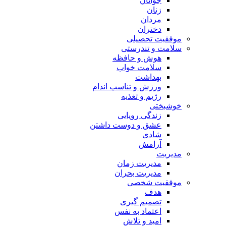
جوانان
زنان
مردان
دختران
موفقیت تحصیلی
سلامت و تندرستی
هوش و حافظه
سلامت خواب
بهداشت
ورزش و تناسب اندام
رژیم و تغذیه
خوشبختی
زندگی رویایی
عشق و دوست داشتن
شادی
آرامش
مدیریت
مدیریت زمان
مدیریت بحران
موفقیت شخصی
هدف
تصمیم گیری
اعتماد به نفس
امید و تلاش