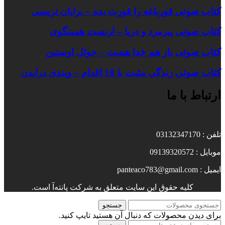
کتاب صوتی قورباغه را قورت بده – برایان تریسی
کتاب صوتی پیرمرد و دریا – ارنست همینگوی
کتاب صوتی باز هم خدا هست – جوئل اوستین
کتاب صوتی زندگی مثبت با 10 اقدام – ویندی درایدن
ارتباط با ما
تلفن : 03132347170
موبایل : 09139320572
ایمیل : panteaco783@gmail.com
کلیه حقوق این سایت متعلق به شرکت پانته‌آ است.
جستجو
برای دیدن محصولات که دنبال آن هستید تایپ کنید.