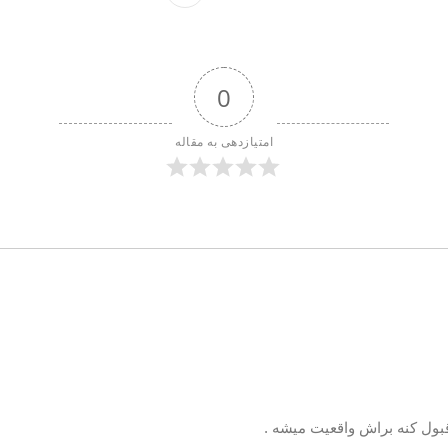
0
امتیازدهی به مقاله
ول کنه براش واقعیت میشه .