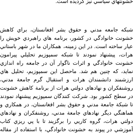
خشونتهاي سياسي نيز گرديده است.
شبكه جامعه مدني و حقوق بشر افغانستان، براي كاهش
خشونت خانوادگي در كشور، برنامه هاي راهبردي خويش را
عيار ساخته است. در اين زمينه، همكاران ما در شهر باستاني
هرات، پيشنهاد نمودند تا شبكه سمپوزيم تحليلي پيرامون
خشونت خانوادگي و اثرات ناگوار آن در جامعه راه اندازي
نمايد، كه چنين هم شد. ماحصل اين سمپوزيم، تحليل هاي
ارزشمند دانشمندان هرات و استقبال گرم جامعة مدني،
روشنفكران و نهادهاي دولتي هرات از برنامة كاهش خشونت
در سطح كشور بود. شركت كنندگان سمپوزيم پيشنهاد نمودند
تا شبكة جامعة مدني و حقوق بشر افغانستان، در همكاري و
هماهنگي ديگر نهادهاي جامعة مدني، روشنفكران و نهادهاي
دولتي هرات، گروه كاريي را برگزيند تا با پي ريزي كتاب
آموزشي در پيوند به خشونت خانوادگي، با استفاده از مقاله