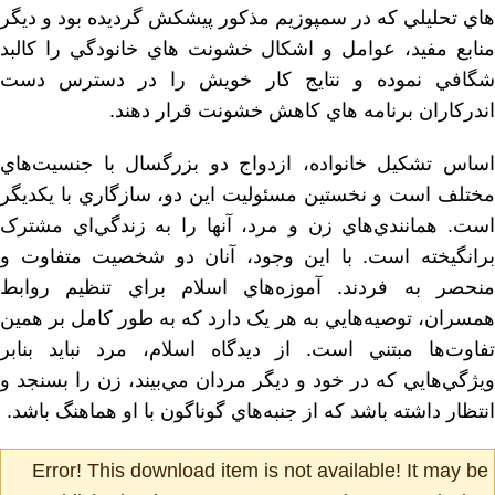
هاي تحليلي كه در سمپوزيم مذكور پيشكش گرديده بود و ديگر
منابع مفيد، عوامل و اشكال خشونت هاي خانودگي را كالبد
شگافي نموده و نتايج كار خويش را در دسترس دست
اندركاران برنامه هاي كاهش خشونت قرار دهند.
اساس تشکيل خانواده، ازدواج دو بزرگسال با جنسيت‌هاي
مختلف است و نخستين مسئوليت اين دو، سازگاري با يکديگر
است. همانندي‌هاي زن و مرد، آنها را به زندگي‌اي مشترک
برانگيخته است. با اين وجود، آنان دو شخصيت متفاوت و
منحصر به فردند. آموزه‌هاي اسلام براي تنظيم روابط
همسران، توصيه‌هايي به هر يک دارد که به طور کامل بر همين
تفاوت‌ها مبتني است. از ديدگاه اسلام، مرد نبايد بنابر
ويژگي‌هايي که در خود و ديگر مردان مي‌بيند، زن را بسنجد و
انتظار داشته باشد که از جنبه‌هاي گوناگون با او هماهنگ باشد.
Error! This download item is not available! It may be