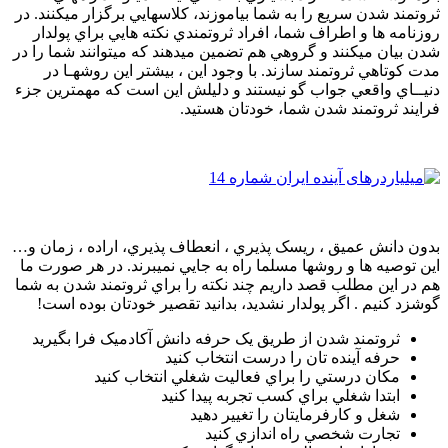
ثروتمند شدن سريع را به شما بياموزند، کلاسهايي برگزار ميکنند. در
روزنامه ها و اطراف شما، افراد ثروتمندي نکته هايي براي پولدار
شدن بيان ميکنند و گروهي هم تضمين ميدهند که ميتوانند شما را در
مدت کوتاهي ثروتمند سازند. با وجود اين ، بيشتر اين روشهـا در
دنيــاي واقعي جواب گو نيستند و دليلش اين است که مهمترين جزء
فرايند ثروتمند شدن شما، خودتان هستيد.
بدون دانش عميق ، ريسک پذيري ، انعطاف پذيري، اراده ، زمان و…
اين توصيه ها و روشها مسلما راه به جايي نميبرند. در هر صورت ما
هم در اين مطلب قصد داريم چند نکته را براي ثروتمند شدن به شما
گوشزد کنيم . اگر پولدار نشديد، بدانيد تقصير خودتان بوده است!
ثروتمند شدن از طريق يک حرفه دانش آکادميک فرا بگيريد
حرفه آينده تان را درست انتخاب کنيد
مکان درستي را براي فعاليت شغلي انتخاب کنيد
ابتدا شغلي براي کسب تجربه پيدا کنيد
شغل و کارفرمايتان را تغيير دهيد
تجارت شخصي راه اندازي کنيد