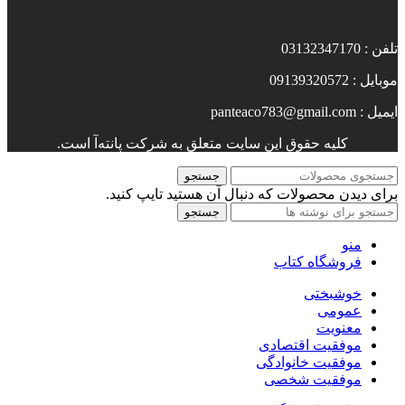
تلفن : 03132347170
موبایل : 09139320572
ایمیل : panteaco783@gmail.com
کلیه حقوق این سایت متعلق به شرکت پانته‌آ است.
جستجو
برای دیدن محصولات که دنبال آن هستید تایپ کنید.
جستجو
منو
فروشگاه کتاب
خوشبختی
عمومی
معنویت
موفقیت اقتصادی
موفقیت خانوادگی
موفقیت شخصی