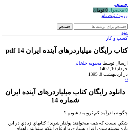
جستجو
0
محصول
0
تومان
ورود / ثبت نام
جستجو
منو
کسب و کار
کتاب رایگان میلیاردرهای آینده ایران 14 pdf
ارسال توسط
محبوبه خلخالی
خرداد 10, 1402
در اردیبهشت 8, 1395
0
دانلود رایگان کتاب میلیاردرهای آینده ایران
شماره 14
چگونه با درآمد کم ثروتمند شویم ؟
شکي نيست که همه ميخواهند پولدار شوند ؛ کتابهاي زيادي در اين
باره نوشته شده، افراد بسياري با ادعاي اينکه ميتوانند راههاي