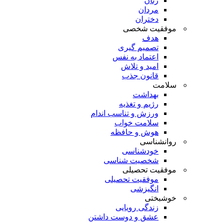
زنان
مردان
دختران
موفقیت شخصی
هدف
تصمیم گیری
اعتماد به نفس
امید و تلاش
قانون جذب
سلامت
بهداشت
رژیم و تغذیه
ورزش و تناسب اندام
سلامت خواب
هوش و حافظه
روانشناسی
خودشناسی
شخصیت شناسی
موفقیت تحصیلی
موفقیت تحصیلی
انگیزشی
خوشبختی
زندگی رویایی
عشق و دوست داشتن