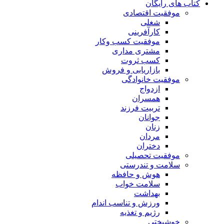
کتاب های رایگان
موفقیت اقتصادی
شغلی
کارآفرینی
موفقیت کسب وکار
مشتری مداری
کسب ثروت
بازاریابی و فروش
موفقیت خانوادگی
ازدواج
همسران
تربیت فرزند
جوانان
زنان
مردان
دختران
موفقیت تحصیلی
سلامت و تندرستی
هوش و حافظه
سلامت خواب
بهداشت
ورزش و تناسب اندام
رژیم و تغذیه
خوشبختی