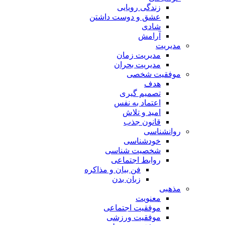
زندگی رویایی
عشق و دوست داشتن
شادی
آرامش
مدیریت
مدیریت زمان
مدیریت بحران
موفقیت شخصی
هدف
تصمیم گیری
اعتماد به نفس
امید و تلاش
قانون جذب
روانشناسی
خودشناسی
شخصیت شناسی
روابط اجتماعی
فن بیان و مذاکره
زبان بدن
مذهبی
معنویت
موفقیت اجتماعی
موفقیت ورزشی