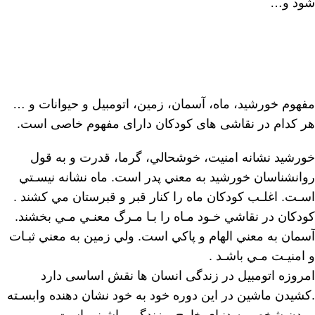
شود و…
مفهوم خورشيد، ماه، آسمان، زمين، اتومبيل و حيوانات و …
هر کدام در نقاشی های کودکان دارای مفهوم خاصی است.
خورشيد نشانه امنيت، خوشحالي، گرما، قدرت و به قول
روانشناسان خورشيد به معني پدر است. ماه نشانه نيسـتي
اسـت. اغلـب كودكان ماه را كنار قبر و قبرستان مي كشند .
كودكان در نقاشي خـود مـاه را بـا مـرگ معنـي مـي بخشند.
آسمان به معني الهام و پاكي است. ولي زمين به معني ثبـات
و امنيـت مـي باشـد .
امروزه اتومبیل در زندگی انسان ها نقش اساسی دارد
.كشيدن ماشين در اين دوره خود به خود نشان دهنده وابسـته