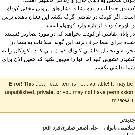
بـودن شخص به دنياي خارج و زندگي ماشيني است.
كشيدن حيوانات درنده نشانه فشارهاي دروني مخفي كودك
است. اگر کودک در نقاشی گرگ بکشد این نشان دهنده ترس
و دلهره كـودك از تازه وارد كوچولو است.
در پايان نقاشي از كودك بخواهيد كه در مورد تصاوير كشـيده
شـده بـراي شما حرف بزند. اين گونه اطلاعات به شما در
تجزيـه و تحليـل نقاشـي كـودك كمـك مـي كنـد . كودكان را به
كشيدن تشويق كنيد اما آنها را مجبور نكنيد كه همين الان براي
شما نقاشي بكشند..
Error! This download item is not available! It may be
unpublished, private, or you may not have permission
to view it.
جدیدتر
سلامتی بانوان – علی‌اصغر صفری‌فرد pdf