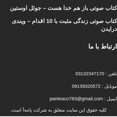
کتاب صوتی باز هم خدا هست – جوئل اوستین
کتاب صوتی زندگی مثبت با 10 اقدام – ویندی
درایدن
ارتباط با ما
تلفن : 03132347170
موبایل : 09139320572
ایمیل : panteaco783@gmail.com
کلیه حقوق این سایت متعلق به شرکت پانته‌آ است.