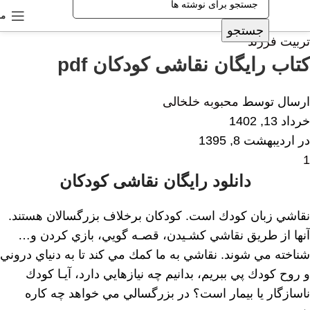
من
جستجو
تربیت فرزند
کتاب رایگان نقاشی کودکان pdf
ارسال توسط
محبوبه خلخالی
خرداد 13, 1402
در اردیبهشت 8, 1395
1
دانلود رایگان نقاشی کودکان
نقاشي زبان كودك است. كودكان برخلاف بزرگسالان هستند.
آنها از طريق نقاشي كشـيدن، قصـه گويي، بازي كردن و…
شناخته مي شوند. نقاشي به ما كمك مي كند تا به دنياي دروني
و روح كودك پي ببريم، بدانيم چه نيازهايي دارد، آيـا كودك
ناسازگار يا بيمار است؟ در بزرگسالي مي خواهد چه كاره