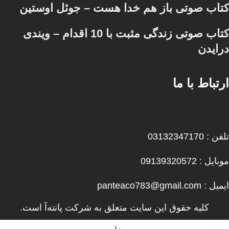
کتاب صوتی باز هم خدا هست – جوئل اوستین
کتاب صوتی زندگی مثبت با 10 اقدام – ویندی
درایدن
ارتباط با ما
تلفن : 03132347170
موبایل : 09139320572
ایمیل : panteaco783@gmail.com
کلیه حقوق این سایت متعلق به شرکت پانته‌آ است.