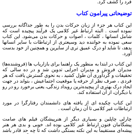
فرد را کشف کرد.
توضیحاتی پیرامون کتاب
این کتاب هر جزء از زبان حرکات بدن را به طور جداگانه بررسی
نموده است . البته ارتباط غیر کلامی یک فرآیند پیچیده است که
شامل انسانها ، کلمات ، اصوات و حرکات بدن می‌شود. این کتاب
سعی نموده به خواننده دید وسیعتری از ارتباطات با سایر انسانها
بدهد، تا شاید او درک عمیق تری از سایرین و همچنین از خود بدست
آورد.
این کتاب در ابتدا به منظور یک راهنما برای بازاریاب ها (فروشنده‌ها)
مدیران فروش و مدیران اجرایی تدوین شد و در ده سالی که
تحقیقات و گردآوری آن طول کشید ، به نحوی گسترش یافت که هر
فردی ، صرف نظر از حرفه یا موقعیت اجتماعیش ، بتواند در جهت
ایجاد درک بهتری از پیچیده‌ترین رویداد زندگی، یعنی برخورد رو در رو
با دیگران، از آن استفاده کند.
این کتاب چکیده ای از یافته های دانشمندان رفتارگرا در مورد
ارتباطات غیر کلامی تا آن زمان است .
چارلی چاپلین و بسیاری دیگر از هنرپیشگان فیلم های صامت
پیشگامان فنون ارتباط غیر کلامی بوده اند. خوبی و بدی هر هنر
پیشه‌ای مستقیماً به این نکته بستگی داشت که تا چه حد قادر باشد