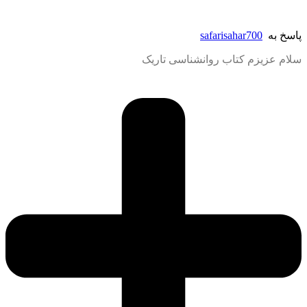
پاسخ به
safarisahar700
سلام عزیزم کتاب روانشناسی تاریک