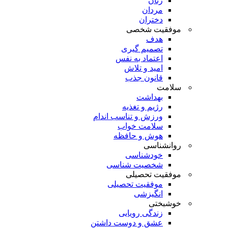
زنان
مردان
دختران
موفقیت شخصی
هدف
تصمیم گیری
اعتماد به نفس
امید و تلاش
قانون جذب
سلامت
بهداشت
رژیم و تغذیه
ورزش و تناسب اندام
سلامت خواب
هوش و حافظه
روانشناسی
خودشناسی
شخصیت شناسی
موفقیت تحصیلی
موفقیت تحصیلی
انگیزشی
خوشبختی
زندگی رویایی
عشق و دوست داشتن