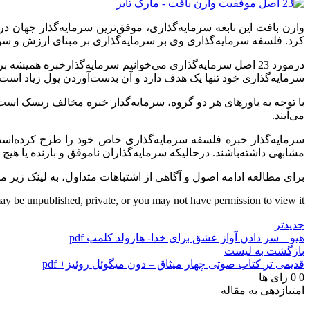
کرد. فلسفه سرمایه‌گذاری وی بر سرمایه‌گذاری بر مبنای ارزش و سود
در‌مورد 23 اصل سرمایه‌گذاری می‌خوانیم سرمایه‌گذارخبره همی
سرمایه‌گذاری خود تنها یک هدف دارد و آن بدست‌آوردن پول زیاد است.
با توجه به باورهای هر دو گروه، سرمایه‌گذار خبره مخالف ریسک است
می‌آیند.
سرمایه‌گذار خبره فلسفه سرمایه‌گذاری خاص خود را طرح کرده‌است 
مشابهی داشته‌باشند. در‌حالیکه سرمایه‌گذاران ناموفق و بازنده یا هی
برای مطالعه ادامه اصول و آگاهی از اشتباهات متداول، به لینک زیر مر
may be unpublished, private, or you may not have permission to view it.
جدیدتر
هیو – سر دادن آواز عشق برای خدا- هارولد کلمپ pdf
بازگشت به لیست
قدیمی تر
کتاب صوتی چهار میثاق – دون میگوئل روئیز+ pdf
0
0
رای ها
امتیازدهی به مقاله