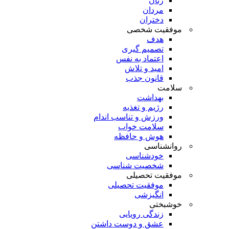
زنان
مردان
دختران
موفقیت شخصی
هدف
تصمیم گیری
اعتماد به نفس
امید و تلاش
قانون جذب
سلامت
بهداشت
رژیم و تغذیه
ورزش و تناسب اندام
سلامت خواب
هوش و حافظه
روانشناسی
خودشناسی
شخصیت شناسی
موفقیت تحصیلی
موفقیت تحصیلی
انگیزشی
خوشبختی
زندگی رویایی
عشق و دوست داشتن