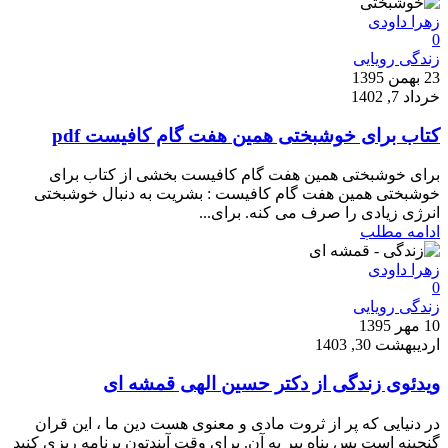
زهرا داودی
0
زندگی رویایی
23 بهمن 1395
خرداد 7, 1402
کتاب برای خوشبختی همین هفت گام کافیست pdf
برای خوشبختی همین هفت گام کافیست بخشی از کتاب برای
خوشبختی همین هفت گام کافیست : بشریت به دنبال خوشبختی
انرژی زیادی را صرف می کنه. برای...
ادامه مطلب
زهرا داودی
0
زندگی رویایی
10 مهر 1395
اردیبهشت 30, 1403
ویدئوی زندگی از دکتر حسین الهی قمشه ای
در دنیایی که پر از ثروت مادی و معنوی هست دین ما ، این قران
گنجینه است پس پناه ببر به آن. برای وقت آیندتون برنامه ریزی کنید