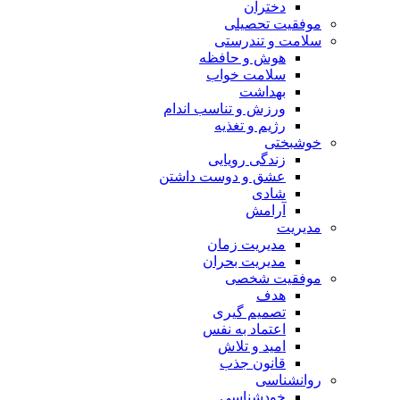
دختران
موفقیت تحصیلی
سلامت و تندرستی
هوش و حافظه
سلامت خواب
بهداشت
ورزش و تناسب اندام
رژیم و تغذیه
خوشبختی
زندگی رویایی
عشق و دوست داشتن
شادی
آرامش
مدیریت
مدیریت زمان
مدیریت بحران
موفقیت شخصی
هدف
تصمیم گیری
اعتماد به نفس
امید و تلاش
قانون جذب
روانشناسی
خودشناسی