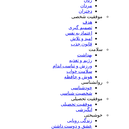
زنان
مردان
دختران
موفقیت شخصی
هدف
تصمیم گیری
اعتماد به نفس
امید و تلاش
قانون جذب
سلامت
بهداشت
رژیم و تغذیه
ورزش و تناسب اندام
سلامت خواب
هوش و حافظه
روانشناسی
خودشناسی
شخصیت شناسی
موفقیت تحصیلی
موفقیت تحصیلی
انگیزشی
خوشبختی
زندگی رویایی
عشق و دوست داشتن