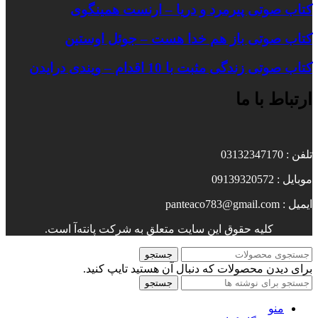
کتاب صوتی پیرمرد و دریا – ارنست همینگوی
کتاب صوتی باز هم خدا هست – جوئل اوستین
کتاب صوتی زندگی مثبت با 10 اقدام – ویندی درایدن
ارتباط با ما
تلفن : 03132347170
موبایل : 09139320572
ایمیل : panteaco783@gmail.com
کلیه حقوق این سایت متعلق به شرکت پانته‌آ است.
جستجو
برای دیدن محصولات که دنبال آن هستید تایپ کنید.
جستجو
منو