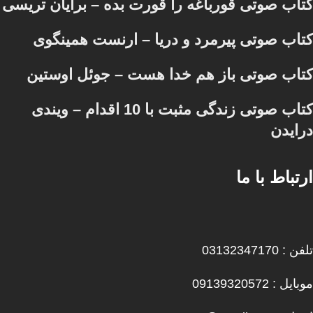
کتاب صوتی قورباغه را قورت بده – برایان تریسی
کتاب صوتی پیرمرد و دریا – ارنست همینگوی
کتاب صوتی باز هم خدا هست – جوئل اوستین
کتاب صوتی زندگی مثبت با 10 اقدام – ویندی
درایدن
ارتباط با ما
تلفن : 03132347170
موبایل : 09139320572