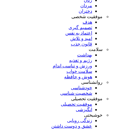
زنان
مردان
دختران
موفقیت شخصی
هدف
تصمیم گیری
اعتماد به نفس
امید و تلاش
قانون جذب
سلامت
بهداشت
رژیم و تغذیه
ورزش و تناسب اندام
سلامت خواب
هوش و حافظه
روانشناسی
خودشناسی
شخصیت شناسی
موفقیت تحصیلی
موفقیت تحصیلی
انگیزشی
خوشبختی
زندگی رویایی
عشق و دوست داشتن