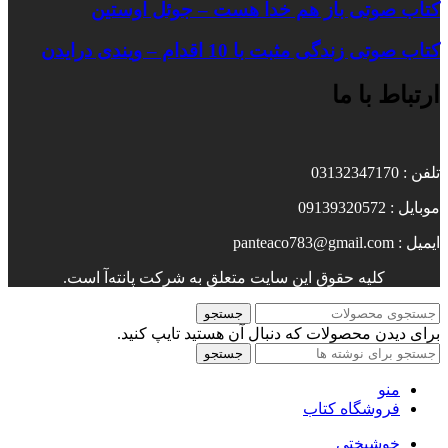
کتاب صوتی باز هم خدا هست – جوئل اوستین
کتاب صوتی زندگی مثبت با 10 اقدام – ویندی درایدن
ارتباط با ما
تلفن : 03132347170
موبایل : 09139320572
ایمیل : panteaco783@gmail.com
کلیه حقوق این سایت متعلق به شرکت پانته‌آ است.
جستجو
برای دیدن محصولات که دنبال آن هستید تایپ کنید.
جستجو
منو
فروشگاه کتاب
خوشبختی