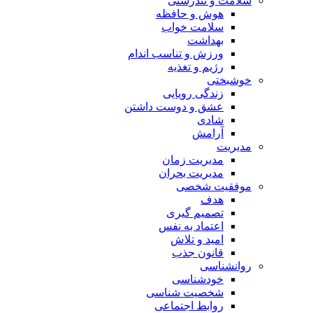
سلامت و تندرستی
هوش و حافظه
سلامت خواب
بهداشت
ورزش و تناسب اندام
رژیم و تغذیه
خوشبختی
زندگی رویایی
عشق و دوست داشتن
شادی
آرامش
مدیریت
مدیریت زمان
مدیریت بحران
موفقیت شخصی
هدف
تصمیم گیری
اعتماد به نفس
امید و تلاش
قانون جذب
روانشناسی
خودشناسی
شخصیت شناسی
روابط اجتماعی