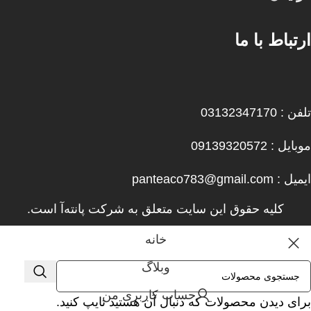
ارتباط با ما
تلفن : 03132347170
موبایل : 09139320572
ایمیل : panteaco783@gmail.com
کلیه حقوق این سایت متعلق به شرکت پانته‌آ است.
خانه
وبلاگ
حساب کاربری من
برای دیدن محصولات که دنبال آن هستید تایپ کنید.