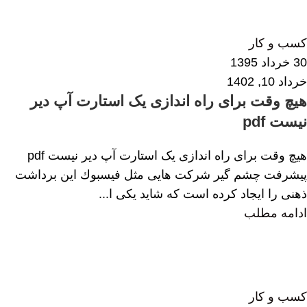
اشکان محمدی
0
کسب و کار
30 خرداد 1395
خرداد 10, 1402
هیچ وقت برای راه اندازی یک استارت آپ دیر
نیست pdf
هیچ وقت برای راه اندازی یک استارت آپ دیر نیست pdf
ﭘﯿﺸﺮﻓﺖ ﭼﺸﻢ ﮔﯿﺮ ﺷﺮﮐﺖ ﻫﺎﯾﯽ ﻣﺜﻞ ﻓﯿﺴﺒﻮك اﯾﻦ ﺑﺮداﺷﺖ
ذﻫﻨﯽ را اﯾﺠﺎد ﮐﺮده اﺳﺖ ﮐﻪ ﺷﺎﯾﺪ ﯾﮑﯽ ا...
ادامه مطلب
اشکان محمدی
0
کسب و کار