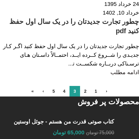
24 خرداد 1395
خرداد 10, 1402
چطور تجارت جدیدتان را در یک سال اول حفظ
کنید pdf
چطور تجارت جدیدتان را در یک سال اول حفظ کنید اﮔـﺮ ﮐـﺎر
ﺟﺪﯾـﺪی را ﺷــﺮوع ﮐــﺮده اﯾــﺪ، اﺣﺘﻤــﺎﻻً داﺳـﺘﺎن ﻫـﺎی
ﺗﺮﺳـﻨﺎﮐﯽ درﺑــﺎره ﺷﮑﺴــﺖ ﺗ...
ادامه مطلب
»
›
5
4
3
2
1
‹
محصولات پر فروش
کتاب صوتی قدرت من هستم - جوئل اوستین
65,000
تومان
75,000
تومان