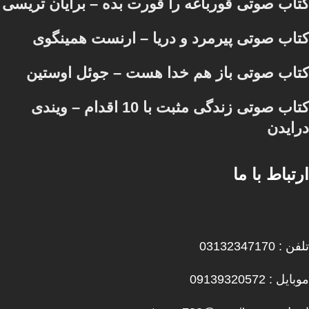
کتاب صوتی قورباغه را قورت بده – برایان تریسی
کتاب صوتی پیرمرد و دریا – ارنست همینگوی
کتاب صوتی باز هم خدا هست – جوئل اوستین
کتاب صوتی زندگی مثبت با 10 اقدام – ویندی
درایدن
ارتباط با ما
تلفن : 03132347170
موبایل : 09139320572